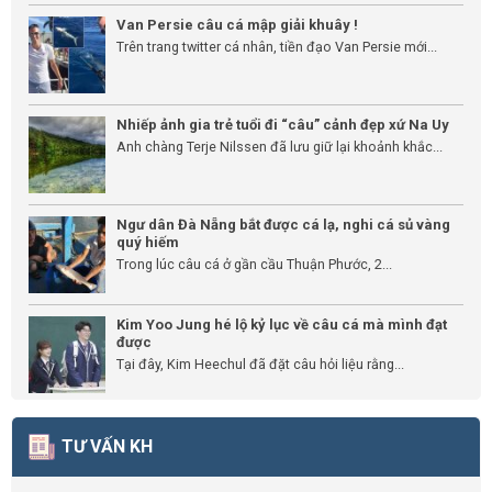
Van Persie câu cá mập giải khuây !
Trên trang twitter cá nhân, tiền đạo Van Persie mới...
Nhiếp ảnh gia trẻ tuổi đi “câu” cảnh đẹp xứ Na Uy
Anh chàng Terje Nilssen đã lưu giữ lại khoảnh khắc...
Ngư dân Đà Nẵng bắt được cá lạ, nghi cá sủ vàng
quý hiếm
Trong lúc câu cá ở gần cầu Thuận Phước, 2...
Kim Yoo Jung hé lộ kỷ lục về câu cá mà mình đạt
được
Tại đây, Kim Heechul đã đặt câu hỏi liệu rằng...
TƯ VẤN KH