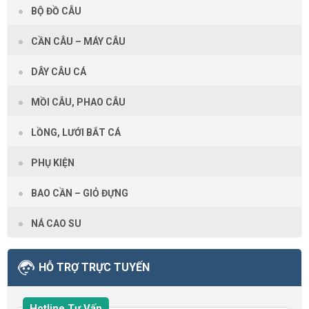
BỘ ĐỒ CÂU
CẦN CÂU – MÁY CÂU
DÂY CÂU CÁ
MỒI CÂU, PHAO CÂU
LỒNG, LƯỚI BẮT CÁ
PHỤ KIỆN
BAO CẦN – GIỎ ĐỰNG
NÁ CAO SU
HỖ TRỢ TRỰC TUYẾN
Hotline Tư Vấn