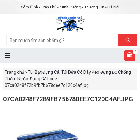
Xóm Đình - Trần Phú - Minh Cường - Thường Tín - Hà Nội
0
Trang chủ
Túi Bạt Đựng Cá, Túi Dứa Có Dây Kéo Đựng Đồ Chống
Thấm Nước, Đựng Cá Lóc
07ca0248f72b9fb7b678dee7c120c4af.jpg
07CA0248F72B9FB7B678DEE7C120C4AF.JPG