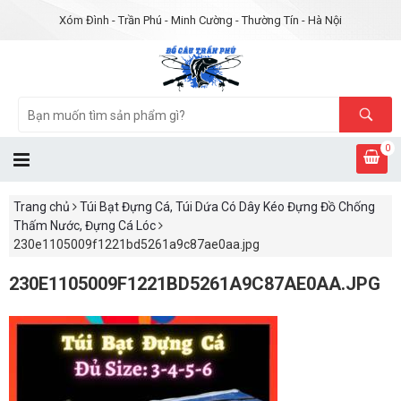
Xóm Đình - Trần Phú - Minh Cường - Thường Tín - Hà Nội
0
Trang chủ
Túi Bạt Đựng Cá, Túi Dứa Có Dây Kéo Đựng Đồ Chống
Thấm Nước, Đựng Cá Lóc
230e1105009f1221bd5261a9c87ae0aa.jpg
230E1105009F1221BD5261A9C87AE0AA.JPG