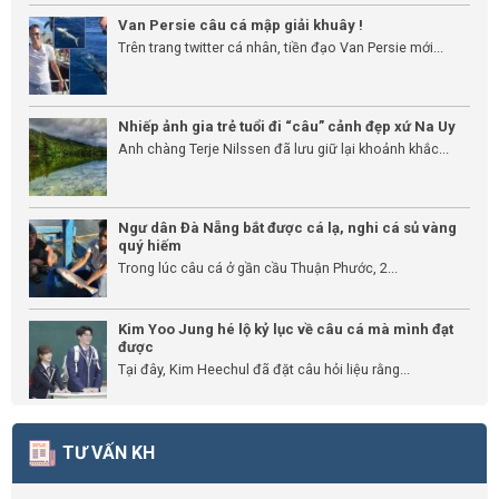
Van Persie câu cá mập giải khuây !
Trên trang twitter cá nhân, tiền đạo Van Persie mới...
Nhiếp ảnh gia trẻ tuổi đi “câu” cảnh đẹp xứ Na Uy
Anh chàng Terje Nilssen đã lưu giữ lại khoảnh khắc...
Ngư dân Đà Nẵng bắt được cá lạ, nghi cá sủ vàng
quý hiếm
Trong lúc câu cá ở gần cầu Thuận Phước, 2...
Kim Yoo Jung hé lộ kỷ lục về câu cá mà mình đạt
được
Tại đây, Kim Heechul đã đặt câu hỏi liệu rằng...
TƯ VẤN KH