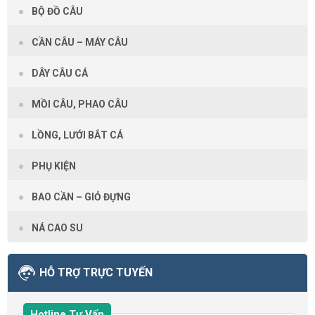
BỘ ĐỒ CÂU
CẦN CÂU – MÁY CÂU
DÂY CÂU CÁ
MỒI CÂU, PHAO CÂU
LỒNG, LƯỚI BẮT CÁ
PHỤ KIỆN
BAO CẦN – GIỎ ĐỰNG
NÁ CAO SU
HỖ TRỢ TRỰC TUYẾN
Hotline Tư Vấn