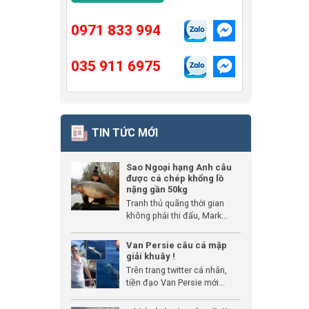
0971 833 994
035 911 6975
TIN TỨC MỚI
Sao Ngoại hạng Anh câu
được cá chép khổng lồ
nặng gần 50kg
Tranh thủ quãng thời gian
không phải thi đấu, Mark...
Van Persie câu cá mập
giải khuây !
Trên trang twitter cá nhân,
tiền đạo Van Persie mới...