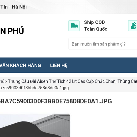
Tín - Hà Nội
Ship COD
ẦN PHÚ
Toàn Quốc
 VẤN KHÁCH HÀNG
LIÊN HỆ
chủ
Thùng Câu Đài Aisen Thể Tích 42 Lít Cao Cấp Chắc Chắn, Thùng Câ
a7c59003d0f3bbde758d8de0a1.jpg
5BA7C59003D0F3BBDE758D8DE0A1.JPG