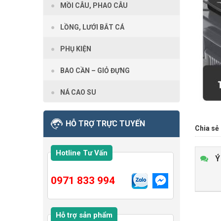
MỒI CÂU, PHAO CÂU
LỒNG, LƯỚI BẮT CÁ
PHỤ KIỆN
BAO CẦN – GIỎ ĐỰNG
NÁ CAO SU
HỖ TRỢ TRỰC TUYẾN
Chia sẻ 
Hotline Tư Vấn
Ý
0971 833 994
Hỗ trợ sản phẩm