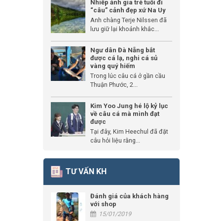
Nhiếp ảnh gia trẻ tuổi đi
“câu” cảnh đẹp xứ Na Uy
Anh chàng Terje Nilssen đã
lưu giữ lại khoảnh khắc...
Ngư dân Đà Nẵng bắt
được cá lạ, nghi cá sủ
vàng quý hiếm
Trong lúc câu cá ở gần cầu
Thuận Phước, 2...
Kim Yoo Jung hé lộ kỷ lục
về câu cá mà mình đạt
được
Tại đây, Kim Heechul đã đặt
câu hỏi liệu rằng...
TƯ VẤN KH
Đánh giá của khách hàng
với shop
15/01/2019