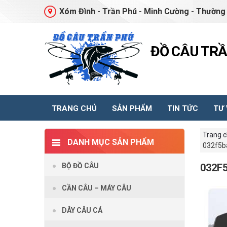
Xóm Đình - Trần Phú - Minh Cường - Thường 
ĐỒ CÂU TR
TRANG CHỦ
SẢN PHẨM
TIN TỨC
TƯ
Trang 
DANH MỤC SẢN PHẨM
032f5b
BỘ ĐỒ CÂU
032F
CẦN CÂU – MÁY CÂU
DÂY CÂU CÁ