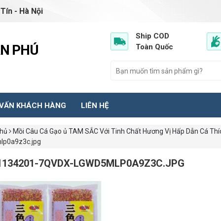
Tín - Hà Nội
Ship COD
ẦN PHÚ
Toàn Quốc
 VẤN KHÁCH HÀNG
LIÊN HỆ
chủ
Mồi Câu Cá Gạo ủ TAM SẮC Với Tinh Chất Hương Vị Hấp Dẫn Cá Thí
lp0a9z3c.jpg
1134201-7QVDX-LGWD5MLP0A9Z3C.JPG