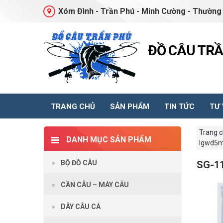
Xóm Đình - Trần Phú - Minh Cường - Thường 
ĐỒ CÂU TR
TRANG CHỦ
SẢN PHẨM
TIN TỨC
TƯ
Trang 
DANH MỤC SẢN PHẨM
lgwd5m
BỘ ĐỒ CÂU
SG-1
CẦN CÂU – MÁY CÂU
DÂY CÂU CÁ