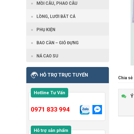
MỒI CÂU, PHAO CÂU
LỒNG, LƯỚI BẮT CÁ
PHỤ KIỆN
BAO CẦN – GIỎ ĐỰNG
NÁ CAO SU
HỖ TRỢ TRỰC TUYẾN
Chia sẻ 
Hotline Tư Vấn
Ý
0971 833 994
Hỗ trợ sản phẩm