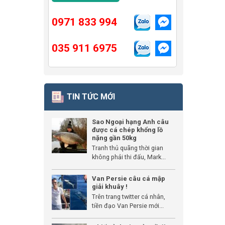
0971 833 994
035 911 6975
TIN TỨC MỚI
Sao Ngoại hạng Anh câu
được cá chép khổng lồ
nặng gần 50kg
Tranh thủ quãng thời gian
không phải thi đấu, Mark...
Van Persie câu cá mập
giải khuây !
Trên trang twitter cá nhân,
tiền đạo Van Persie mới...