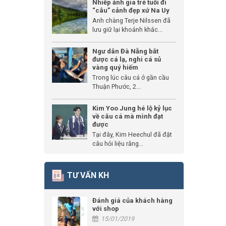
Nhiếp ảnh gia trẻ tuổi đi
“câu” cảnh đẹp xứ Na Uy
Anh chàng Terje Nilssen đã
lưu giữ lại khoảnh khắc...
Ngư dân Đà Nẵng bắt
được cá lạ, nghi cá sủ
vàng quý hiếm
Trong lúc câu cá ở gần cầu
Thuận Phước, 2...
Kim Yoo Jung hé lộ kỷ lục
về câu cá mà mình đạt
được
Tại đây, Kim Heechul đã đặt
câu hỏi liệu rằng...
TƯ VẤN KH
Đánh giá của khách hàng
với shop
15/01/2019