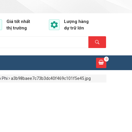
Giá tốt nhất
Lượng hàng
thị trường
dự trữ lớn
0
 Phi
a3b98baee7c73b3dc40f469c101f5e45.jpg