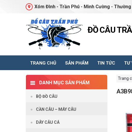
Xóm Đình - Trần Phú - Minh Cường - Thường 
ĐỒ CÂU TR
TRANG CHỦ
SẢN PHẨM
TIN TỨC
TƯ
Trang 
DANH MỤC SẢN PHẨM
A3B9
BỘ ĐỒ CÂU
CẦN CÂU – MÁY CÂU
DÂY CÂU CÁ