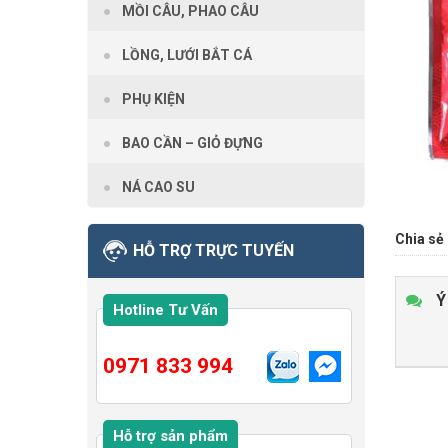
MỒI CÂU, PHAO CÂU
LỒNG, LƯỚI BẮT CÁ
PHỤ KIỆN
BAO CẦN – GIỎ ĐỰNG
NÁ CAO SU
Chia sẻ 
HỖ TRỢ TRỰC TUYẾN
Ý
Hotline Tư Vấn
0971 833 994
Hỗ trợ sản phẩm