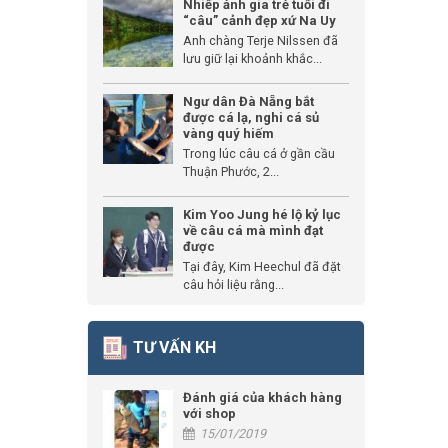
Nhiếp ảnh gia trẻ tuổi đi
“câu” cảnh đẹp xứ Na Uy
Anh chàng Terje Nilssen đã
lưu giữ lại khoảnh khắc...
Ngư dân Đà Nẵng bắt
được cá lạ, nghi cá sủ
vàng quý hiếm
Trong lúc câu cá ở gần cầu
Thuận Phước, 2...
Kim Yoo Jung hé lộ kỷ lục
về câu cá mà mình đạt
được
Tại đây, Kim Heechul đã đặt
câu hỏi liệu rằng...
TƯ VẤN KH
Đánh giá của khách hàng
với shop
15/01/2019