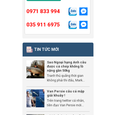
0971 833 994
035 911 6975
TIN TỨC MỚI
Sao Ngoại hạng Anh câu
được cá chép khổng lồ
nặng gần 50kg
Tranh thủ quãng thời gian
không phải thi đấu, Mark...
Van Persie câu cá mập
giải khuây !
Trên trang twitter cá nhân,
tiền đạo Van Persie mới...