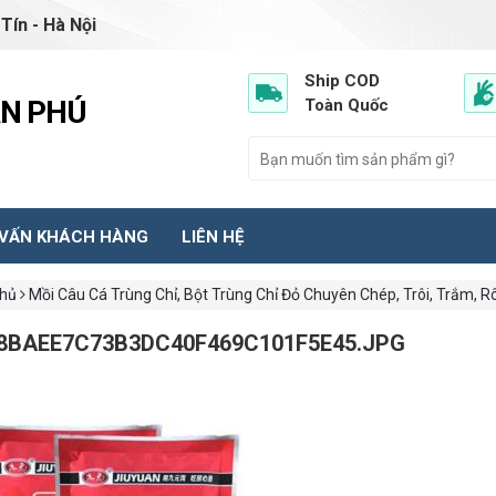
Tín - Hà Nội
Ship COD
ẦN PHÚ
Toàn Quốc
 VẤN KHÁCH HÀNG
LIÊN HỆ
chủ
Mồi Câu Cá Trùng Chỉ, Bột Trùng Chỉ Đỏ Chuyên Chép, Trôi, Trắm, Rô
8BAEE7C73B3DC40F469C101F5E45.JPG