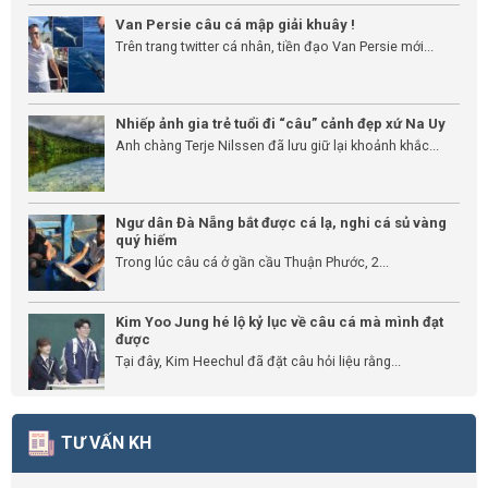
Van Persie câu cá mập giải khuây !
Trên trang twitter cá nhân, tiền đạo Van Persie mới...
Nhiếp ảnh gia trẻ tuổi đi “câu” cảnh đẹp xứ Na Uy
Anh chàng Terje Nilssen đã lưu giữ lại khoảnh khắc...
Ngư dân Đà Nẵng bắt được cá lạ, nghi cá sủ vàng
quý hiếm
Trong lúc câu cá ở gần cầu Thuận Phước, 2...
Kim Yoo Jung hé lộ kỷ lục về câu cá mà mình đạt
được
Tại đây, Kim Heechul đã đặt câu hỏi liệu rằng...
TƯ VẤN KH