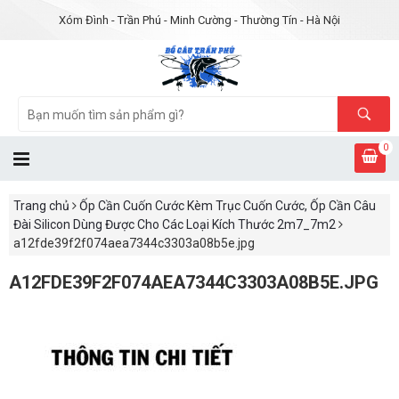
Xóm Đình - Trần Phú - Minh Cường - Thường Tín - Hà Nội
0
Trang chủ
Ốp Cần Cuốn Cước Kèm Trục Cuốn Cước, Ốp Cần Câu
Đài Silicon Dùng Được Cho Các Loại Kích Thước 2m7_7m2
a12fde39f2f074aea7344c3303a08b5e.jpg
A12FDE39F2F074AEA7344C3303A08B5E.JPG