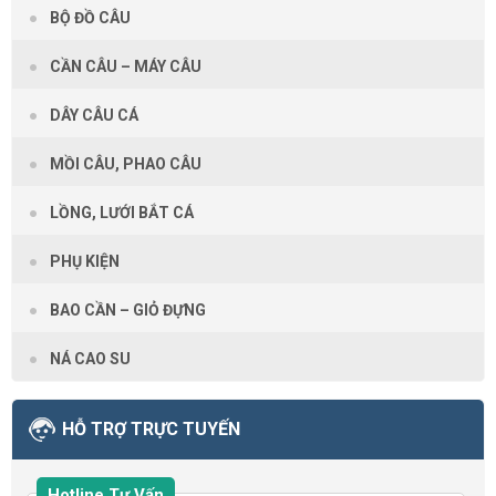
BỘ ĐỒ CÂU
CẦN CÂU – MÁY CÂU
DÂY CÂU CÁ
MỒI CÂU, PHAO CÂU
LỒNG, LƯỚI BẮT CÁ
PHỤ KIỆN
BAO CẦN – GIỎ ĐỰNG
NÁ CAO SU
HỖ TRỢ TRỰC TUYẾN
Hotline Tư Vấn