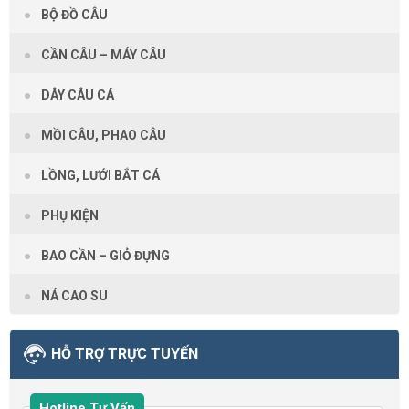
BỘ ĐỒ CÂU
CẦN CÂU – MÁY CÂU
DÂY CÂU CÁ
MỒI CÂU, PHAO CÂU
LỒNG, LƯỚI BẮT CÁ
PHỤ KIỆN
BAO CẦN – GIỎ ĐỰNG
NÁ CAO SU
HỖ TRỢ TRỰC TUYẾN
Hotline Tư Vấn