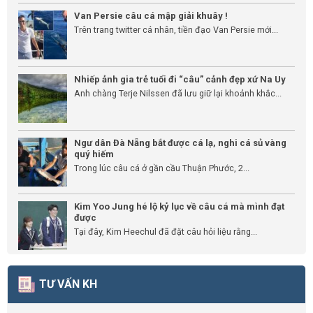
Van Persie câu cá mập giải khuây !
Trên trang twitter cá nhân, tiền đạo Van Persie mới...
Nhiếp ảnh gia trẻ tuổi đi “câu” cảnh đẹp xứ Na Uy
Anh chàng Terje Nilssen đã lưu giữ lại khoảnh khắc...
Ngư dân Đà Nẵng bắt được cá lạ, nghi cá sủ vàng
quý hiếm
Trong lúc câu cá ở gần cầu Thuận Phước, 2...
Kim Yoo Jung hé lộ kỷ lục về câu cá mà mình đạt
được
Tại đây, Kim Heechul đã đặt câu hỏi liệu rằng...
TƯ VẤN KH