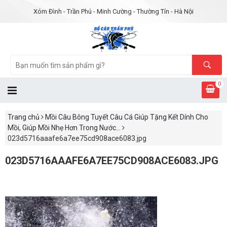
Xóm Đình - Trần Phú - Minh Cường - Thường Tín - Hà Nội
0
Trang chủ
Mồi Câu Bông Tuyết Câu Cá Giúp Tặng Kết Dính Cho
Mồi, Giúp Mồi Nhẹ Hơn Trong Nước...
023d5716aaafe6a7ee75cd908ace6083.jpg
023D5716AAAFE6A7EE75CD908ACE6083.JPG