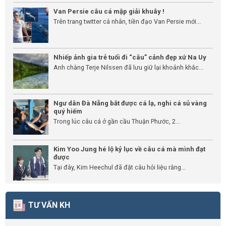
Van Persie câu cá mập giải khuây !
Trên trang twitter cá nhân, tiền đạo Van Persie mới...
Nhiếp ảnh gia trẻ tuổi đi “câu” cảnh đẹp xứ Na Uy
Anh chàng Terje Nilssen đã lưu giữ lại khoảnh khắc...
Ngư dân Đà Nẵng bắt được cá lạ, nghi cá sủ vàng
quý hiếm
Trong lúc câu cá ở gần cầu Thuận Phước, 2...
Kim Yoo Jung hé lộ kỷ lục về câu cá mà mình đạt
được
Tại đây, Kim Heechul đã đặt câu hỏi liệu rằng...
TƯ VẤN KH