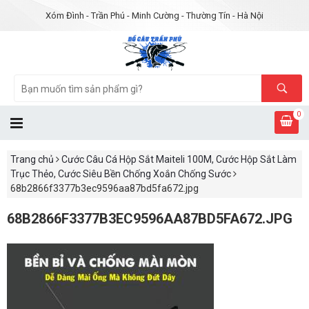
Xóm Đình - Trần Phú - Minh Cường - Thường Tín - Hà Nội
0
Trang chủ
Cước Câu Cá Hộp Sắt Maiteli 100M, Cước Hộp Sắt Làm
Trục Thẻo, Cước Siêu Bền Chống Xoắn Chống Sước
68b2866f3377b3ec9596aa87bd5fa672.jpg
68B2866F3377B3EC9596AA87BD5FA672.JPG