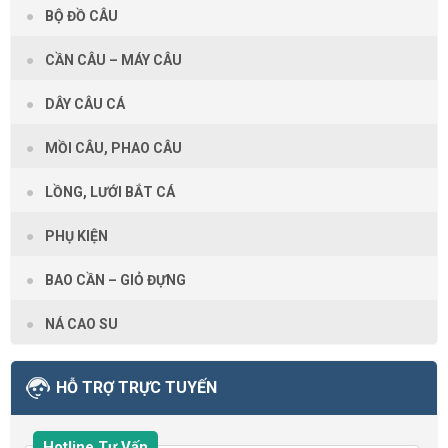
BỘ ĐỒ CÂU
CẦN CÂU – MÁY CÂU
DÂY CÂU CÁ
MỒI CÂU, PHAO CÂU
LỒNG, LƯỚI BẮT CÁ
PHỤ KIỆN
BAO CẦN – GIỎ ĐỰNG
NÁ CAO SU
HỖ TRỢ TRỰC TUYẾN
Hotline Tư Vấn