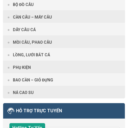
BỘ ĐỒ CÂU
CẦN CÂU – MÁY CÂU
DÂY CÂU CÁ
MỒI CÂU, PHAO CÂU
LỒNG, LƯỚI BẮT CÁ
PHỤ KIỆN
BAO CẦN – GIỎ ĐỰNG
NÁ CAO SU
HỖ TRỢ TRỰC TUYẾN
Hotline Tư Vấn