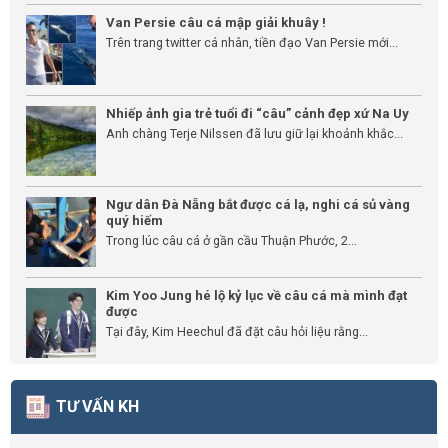
Van Persie câu cá mập giải khuây !
Trên trang twitter cá nhân, tiền đạo Van Persie mới...
Nhiếp ảnh gia trẻ tuổi đi “câu” cảnh đẹp xứ Na Uy
Anh chàng Terje Nilssen đã lưu giữ lại khoảnh khắc...
Ngư dân Đà Nẵng bắt được cá lạ, nghi cá sủ vàng
quý hiếm
Trong lúc câu cá ở gần cầu Thuận Phước, 2...
Kim Yoo Jung hé lộ kỷ lục về câu cá mà mình đạt
được
Tại đây, Kim Heechul đã đặt câu hỏi liệu rằng...
TƯ VẤN KH