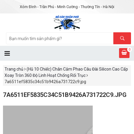
Xóm Đình - Trần Phú - Minh Cường - Thường Tín - Hà Nội
0
Trang chủ
(Hũ 10 Chiếc) Chân Cắm Phao Câu Đài Silicon Cao Cấp
Xoay Tròn 360 Độ Linh Hoạt Chống Rối Trục
7a6511ef5835c34c51b9426a731722c9.jpg
7A6511EF5835C34C51B9426A731722C9.JPG