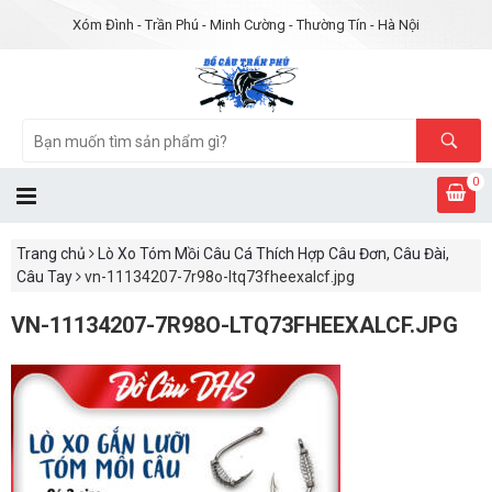
Xóm Đình - Trần Phú - Minh Cường - Thường Tín - Hà Nội
0
Trang chủ
Lò Xo Tóm Mồi Câu Cá Thích Hợp Câu Đơn, Câu Đài,
Câu Tay
vn-11134207-7r98o-ltq73fheexalcf.jpg
VN-11134207-7R98O-LTQ73FHEEXALCF.JPG