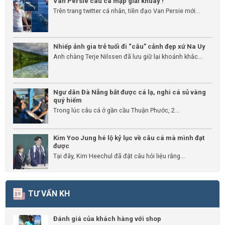
Van Persie câu cá mập giải khuây !
Trên trang twitter cá nhân, tiền đạo Van Persie mới...
Nhiếp ảnh gia trẻ tuổi đi “câu” cảnh đẹp xứ Na Uy
Anh chàng Terje Nilssen đã lưu giữ lại khoảnh khắc...
Ngư dân Đà Nẵng bắt được cá lạ, nghi cá sủ vàng
quý hiếm
Trong lúc câu cá ở gần cầu Thuận Phước, 2...
Kim Yoo Jung hé lộ kỷ lục về câu cá mà mình đạt
được
Tại đây, Kim Heechul đã đặt câu hỏi liệu rằng...
TƯ VẤN KH
Đánh giá của khách hàng với shop