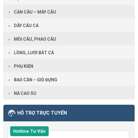
CẦN CÂU – MÁY CÂU
DÂY CÂU CÁ
MỒI CÂU, PHAO CÂU
LỒNG, LƯỚI BẮT CÁ
PHỤ KIỆN
BAO CẦN – GIỎ ĐỰNG
NÁ CAO SU
HỖ TRỢ TRỰC TUYẾN
Hotline Tư Vấn