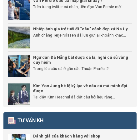
Van Persie câu cá mập giải khuây !
Trên trang twitter cá nhân, tiền đạo Van Persie mới...
Nhiếp ảnh gia trẻ tuổi đi “câu” cảnh đẹp xứ Na Uy
Anh chàng Terje Nilssen đã lưu giữ lại khoảnh khắc...
Ngư dân Đà Nẵng bắt được cá lạ, nghi cá sủ vàng
quý hiếm
Trong lúc câu cá ở gần cầu Thuận Phước, 2...
Kim Yoo Jung hé lộ kỷ lục về câu cá mà mình đạt
được
Tại đây, Kim Heechul đã đặt câu hỏi liệu rằng...
TƯ VẤN KH
Đánh giá của khách hàng với shop