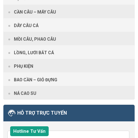
CẦN CÂU – MÁY CÂU
DÂY CÂU CÁ
MỒI CÂU, PHAO CÂU
LỒNG, LƯỚI BẮT CÁ
PHỤ KIỆN
BAO CẦN – GIỎ ĐỰNG
NÁ CAO SU
HỖ TRỢ TRỰC TUYẾN
Hotline Tư Vấn