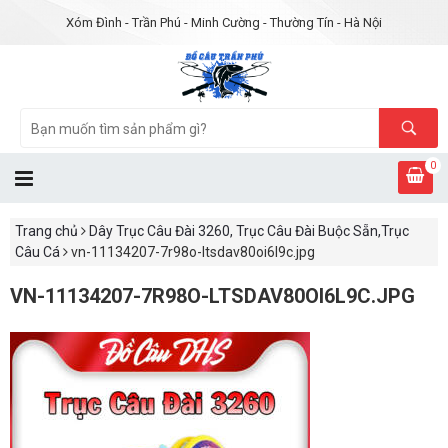
Xóm Đình - Trần Phú - Minh Cường - Thường Tín - Hà Nội
0
Trang chủ
Dây Trục Câu Đài 3260, Trục Câu Đài Buộc Sẵn,Trục
Câu Cá
vn-11134207-7r98o-ltsdav80oi6l9c.jpg
VN-11134207-7R98O-LTSDAV80OI6L9C.JPG