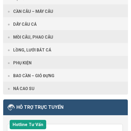
CẦN CÂU – MÁY CÂU
DÂY CÂU CÁ
MỒI CÂU, PHAO CÂU
LỒNG, LƯỚI BẮT CÁ
PHỤ KIỆN
BAO CẦN – GIỎ ĐỰNG
NÁ CAO SU
HỖ TRỢ TRỰC TUYẾN
Hotline Tư Vấn