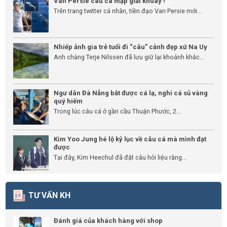
Van Persie câu cá mập giải khuây !
Trên trang twitter cá nhân, tiền đạo Van Persie mới...
Nhiếp ảnh gia trẻ tuổi đi “câu” cảnh đẹp xứ Na Uy
Anh chàng Terje Nilssen đã lưu giữ lại khoảnh khắc...
Ngư dân Đà Nẵng bắt được cá lạ, nghi cá sủ vàng
quý hiếm
Trong lúc câu cá ở gần cầu Thuận Phước, 2...
Kim Yoo Jung hé lộ kỷ lục về câu cá mà mình đạt
được
Tại đây, Kim Heechul đã đặt câu hỏi liệu rằng...
TƯ VẤN KH
Đánh giá của khách hàng với shop