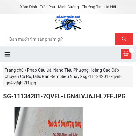
Xóm Đình - Trần Phú - Minh Cường - Thường Tín - Hà Nội
0
Trang chủ
Phao Câu Đài Nano Tiểu Phượng Hoàng Cao Cấp
Chuyên Cá Rô, Diếc Ban Đêm Siêu Nhạy
sg-11134201-7qvel-
lgn4lvj6jhl7ff.jpg
SG-11134201-7QVEL-LGN4LVJ6JHL7FF.JPG