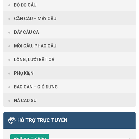
BỘ ĐỒ CÂU
CẦN CÂU – MÁY CÂU
DÂY CÂU CÁ
MỒI CÂU, PHAO CÂU
LỒNG, LƯỚI BẮT CÁ
PHỤ KIỆN
BAO CẦN – GIỎ ĐỰNG
NÁ CAO SU
HỖ TRỢ TRỰC TUYẾN
Hotline Tư Vấn