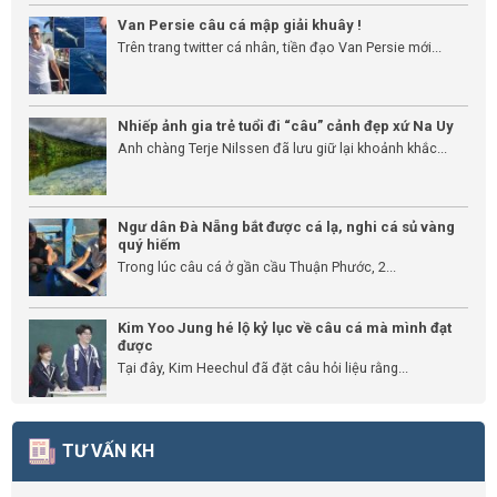
Van Persie câu cá mập giải khuây !
Trên trang twitter cá nhân, tiền đạo Van Persie mới...
Nhiếp ảnh gia trẻ tuổi đi “câu” cảnh đẹp xứ Na Uy
Anh chàng Terje Nilssen đã lưu giữ lại khoảnh khắc...
Ngư dân Đà Nẵng bắt được cá lạ, nghi cá sủ vàng
quý hiếm
Trong lúc câu cá ở gần cầu Thuận Phước, 2...
Kim Yoo Jung hé lộ kỷ lục về câu cá mà mình đạt
được
Tại đây, Kim Heechul đã đặt câu hỏi liệu rằng...
TƯ VẤN KH