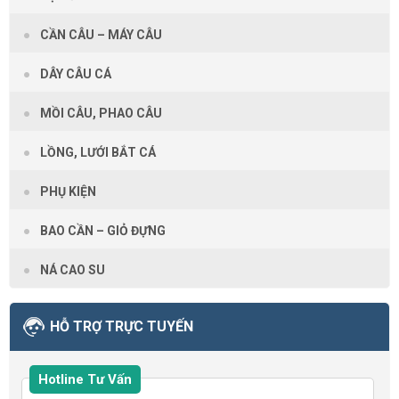
CẦN CÂU – MÁY CÂU
DÂY CÂU CÁ
MỒI CÂU, PHAO CÂU
LỒNG, LƯỚI BẮT CÁ
PHỤ KIỆN
BAO CẦN – GIỎ ĐỰNG
NÁ CAO SU
HỖ TRỢ TRỰC TUYẾN
Hotline Tư Vấn