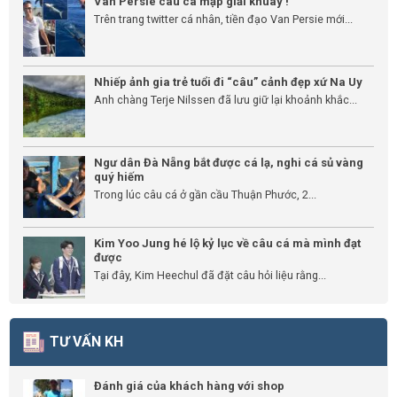
Van Persie câu cá mập giải khuây !
Trên trang twitter cá nhân, tiền đạo Van Persie mới...
Nhiếp ảnh gia trẻ tuổi đi “câu” cảnh đẹp xứ Na Uy
Anh chàng Terje Nilssen đã lưu giữ lại khoảnh khắc...
Ngư dân Đà Nẵng bắt được cá lạ, nghi cá sủ vàng
quý hiếm
Trong lúc câu cá ở gần cầu Thuận Phước, 2...
Kim Yoo Jung hé lộ kỷ lục về câu cá mà mình đạt
được
Tại đây, Kim Heechul đã đặt câu hỏi liệu rằng...
TƯ VẤN KH
Đánh giá của khách hàng với shop