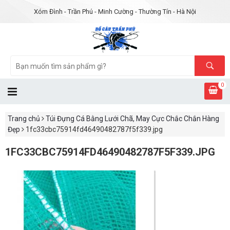
Xóm Đình - Trần Phú - Minh Cường - Thường Tín - Hà Nội
0
Trang chủ
Túi Đựng Cá Bằng Lưới Chã, May Cực Chắc Chắn Hàng
Đẹp
1fc33cbc75914fd46490482787f5f339.jpg
1FC33CBC75914FD46490482787F5F339.JPG