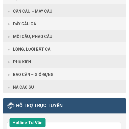
CẦN CÂU – MÁY CÂU
DÂY CÂU CÁ
MỒI CÂU, PHAO CÂU
LỒNG, LƯỚI BẮT CÁ
PHỤ KIỆN
BAO CẦN – GIỎ ĐỰNG
NÁ CAO SU
HỖ TRỢ TRỰC TUYẾN
Hotline Tư Vấn