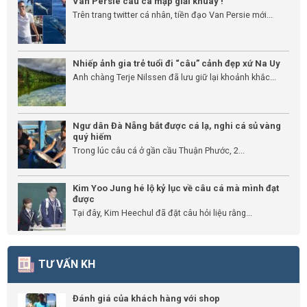
Van Persie câu cá mập giải khuây !
Trên trang twitter cá nhân, tiền đạo Van Persie mới...
Nhiếp ảnh gia trẻ tuổi đi “câu” cảnh đẹp xứ Na Uy
Anh chàng Terje Nilssen đã lưu giữ lại khoảnh khắc...
Ngư dân Đà Nẵng bắt được cá lạ, nghi cá sủ vàng
quý hiếm
Trong lúc câu cá ở gần cầu Thuận Phước, 2...
Kim Yoo Jung hé lộ kỷ lục về câu cá mà mình đạt
được
Tại đây, Kim Heechul đã đặt câu hỏi liệu rằng...
TƯ VẤN KH
Đánh giá của khách hàng với shop