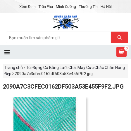
Xóm Đình - Trần Phú - Minh Cường - Thường Tín - Hà Nội
0
Trang chủ
Túi Đựng Cá Bằng Lưới Chã, May Cực Chắc Chắn Hàng
Đẹp
2090a7c3cfec0162df503a53e455f9f2.jpg
2090A7C3CFEC0162DF503A53E455F9F2.JPG