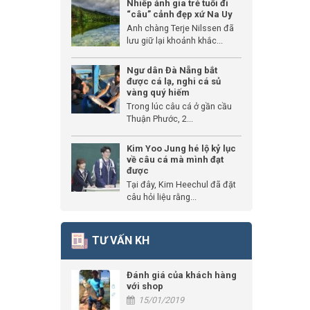
Nhiếp ảnh gia trẻ tuổi đi
“câu” cảnh đẹp xứ Na Uy
Anh chàng Terje Nilssen đã
lưu giữ lại khoảnh khắc...
Ngư dân Đà Nẵng bắt
được cá lạ, nghi cá sủ
vàng quý hiếm
Trong lúc câu cá ở gần cầu
Thuận Phước, 2...
Kim Yoo Jung hé lộ kỷ lục
về câu cá mà mình đạt
được
Tại đây, Kim Heechul đã đặt
câu hỏi liệu rằng...
TƯ VẤN KH
Đánh giá của khách hàng
với shop
15/01/2019