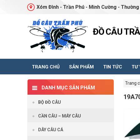
Xóm Đình - Trần Phú - Minh Cường - Thường 
ĐỒ CÂU TR
TRANG CHỦ
SẢN PHẨM
TIN TỨC
TƯ
Trang 
DANH MỤC SẢN PHẨM
19A7
BỘ ĐỒ CÂU
CẦN CÂU – MÁY CÂU
DÂY CÂU CÁ