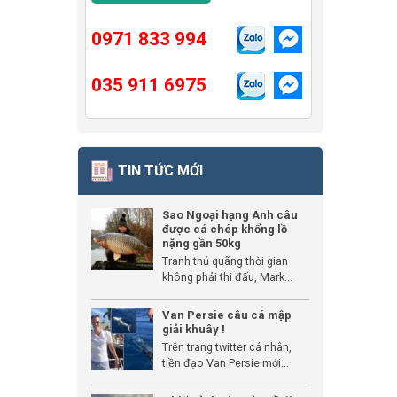
0971 833 994
035 911 6975
TIN TỨC MỚI
Sao Ngoại hạng Anh câu
được cá chép khổng lồ
nặng gần 50kg
Tranh thủ quãng thời gian
không phải thi đấu, Mark...
Van Persie câu cá mập
giải khuây !
Trên trang twitter cá nhân,
tiền đạo Van Persie mới...