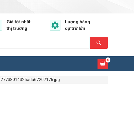
Giá tốt nhất
Lượng hàng
thị trường
dự trữ lớn
0
27738014325ada67207176.jpg