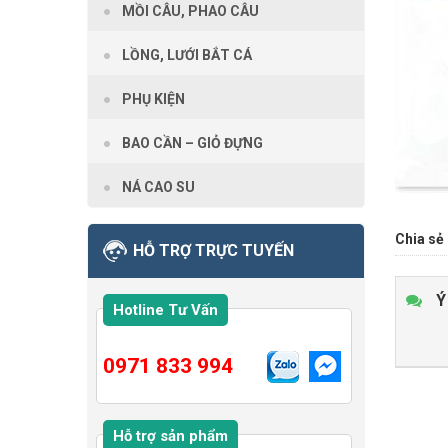
MỒI CÂU, PHAO CÂU
LỒNG, LƯỚI BẮT CÁ
PHỤ KIỆN
BAO CẦN – GIỎ ĐỰNG
NÁ CAO SU
Chia sẻ 
HỖ TRỢ TRỰC TUYẾN
Ý
Hotline Tư Vấn
0971 833 994
Hỗ trợ sản phẩm