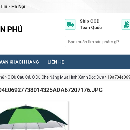
Tín - Hà Nội
Ship COD
ẦN PHÚ
Toàn Quốc
 VẤN KHÁCH HÀNG
LIÊN HỆ
chủ
Ô Dù Câu Cá, Ô Dù Che Nắng Mưa Hình Xanh Dọc Dưa
19a704e069
04E06927738014325ADA67207176.JPG