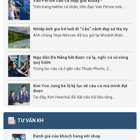
Van Persie câu cá mập giải khuây !
Trên trang twitter cá nhân, tiền đạo Van Persie mới...
Nhiếp ảnh gia trẻ tuổi đi “câu” cảnh đẹp xứ Na Uy
Anh chàng Terje Nilssen đã lưu giữ lại khoảnh khắc...
Ngư dân Đà Nẵng bắt được cá lạ, nghi cá sủ vàng
quý hiếm
Trong lúc câu cá ở gần cầu Thuận Phước, 2...
Kim Yoo Jung hé lộ kỷ lục về câu cá mà mình đạt
được
Tại đây, Kim Heechul đã đặt câu hỏi liệu rằng...
TƯ VẤN KH
Đánh giá của khách hàng với shop