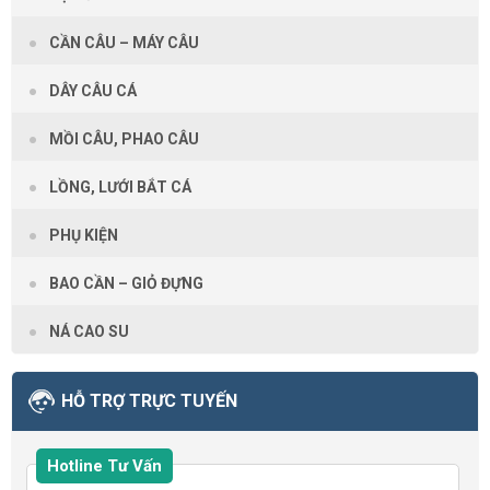
CẦN CÂU – MÁY CÂU
DÂY CÂU CÁ
MỒI CÂU, PHAO CÂU
LỒNG, LƯỚI BẮT CÁ
PHỤ KIỆN
BAO CẦN – GIỎ ĐỰNG
NÁ CAO SU
HỖ TRỢ TRỰC TUYẾN
Hotline Tư Vấn