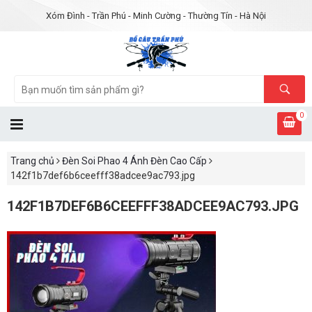
Xóm Đình - Trần Phú - Minh Cường - Thường Tín - Hà Nội
0
Trang chủ
Đèn Soi Phao 4 Ánh Đèn Cao Cấp
142f1b7def6b6ceefff38adcee9ac793.jpg
142F1B7DEF6B6CEEFFF38ADCEE9AC793.JPG