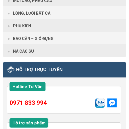
MỒI CÂU, PHAO CÂU
LỒNG, LƯỚI BẮT CÁ
PHỤ KIỆN
BAO CẦN – GIỎ ĐỰNG
NÁ CAO SU
HỖ TRỢ TRỰC TUYẾN
Hotline Tư Vấn
0971 833 994
Hỗ trợ sản phẩm