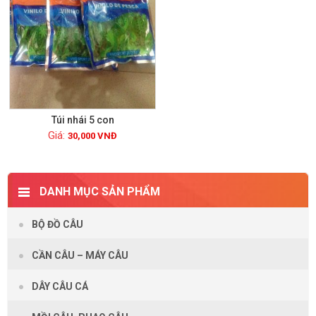
Túi nhái 5 con
30,000
VNĐ
Xem chi tiết
DANH MỤC SẢN PHẨM
BỘ ĐỒ CÂU
CẦN CÂU – MÁY CÂU
DÂY CÂU CÁ