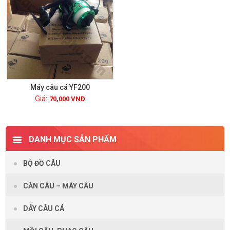
Máy câu cá YF200
70,000
VNĐ
Xem chi tiết
DANH MỤC SẢN PHẨM
BỘ ĐỒ CÂU
CẦN CÂU – MÁY CÂU
DÂY CÂU CÁ