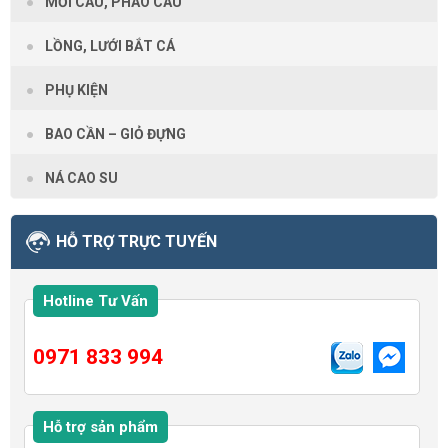
MỒI CÂU, PHAO CÂU
LỒNG, LƯỚI BẮT CÁ
PHỤ KIỆN
BAO CẦN – GIỎ ĐỰNG
NÁ CAO SU
HỖ TRỢ TRỰC TUYẾN
Hotline Tư Vấn
0971 833 994
Hỗ trợ sản phẩm