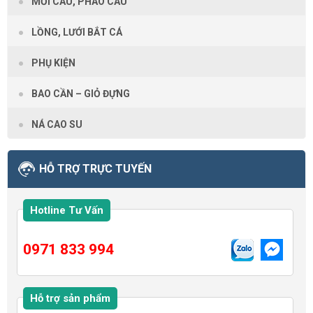
MỒI CÂU, PHAO CÂU
LỒNG, LƯỚI BẮT CÁ
PHỤ KIỆN
BAO CẦN – GIỎ ĐỰNG
NÁ CAO SU
HỖ TRỢ TRỰC TUYẾN
Hotline Tư Vấn
0971 833 994
Hỗ trợ sản phẩm