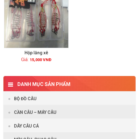
Hộp lăng xê
15,000
VNĐ
Xem chi tiết
DANH MỤC SẢN PHẨM
BỘ ĐỒ CÂU
CẦN CÂU – MÁY CÂU
DÂY CÂU CÁ