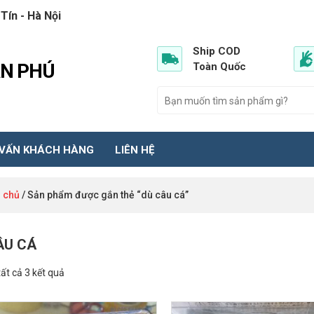
Tín - Hà Nội
Ship COD
ẦN PHÚ
Toàn Quốc
 VẤN KHÁCH HÀNG
LIÊN HỆ
 chủ
/ Sản phẩm được gắn thẻ “dù câu cá”
ÂU CÁ
tất cả 3 kết quả