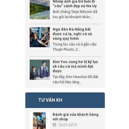
Nhiếp ảnh gia trẻ tuổi đi
“câu” cảnh đẹp xứ Na Uy
Anh chàng Terje Nilssen đã
lưu giữ lại khoảnh khắc...
Ngư dân Đà Nẵng bắt
được cá lạ, nghi cá sủ
vàng quý hiếm
Trong lúc câu cá ở gần cầu
Thuận Phước, 2...
Kim Yoo Jung hé lộ kỷ lục
về câu cá mà mình đạt
được
Tại đây, Kim Heechul đã đặt
câu hỏi liệu rằng...
TƯ VẤN KH
Đánh giá của khách hàng
với shop
15/01/2019