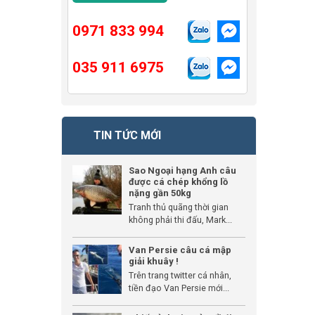
0971 833 994
035 911 6975
TIN TỨC MỚI
Sao Ngoại hạng Anh câu
được cá chép khổng lồ
nặng gần 50kg
Tranh thủ quãng thời gian
không phải thi đấu, Mark...
Van Persie câu cá mập
giải khuây !
Trên trang twitter cá nhân,
tiền đạo Van Persie mới...