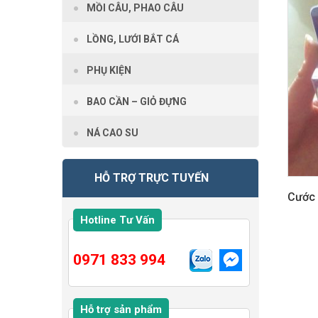
MỒI CÂU, PHAO CÂU
LỒNG, LƯỚI BẮT CÁ
PHỤ KIỆN
BAO CẦN – GIỎ ĐỰNG
NÁ CAO SU
HỖ TRỢ TRỰC TUYẾN
Cước 
Hotline Tư Vấn
0971 833 994
Hỗ trợ sản phẩm