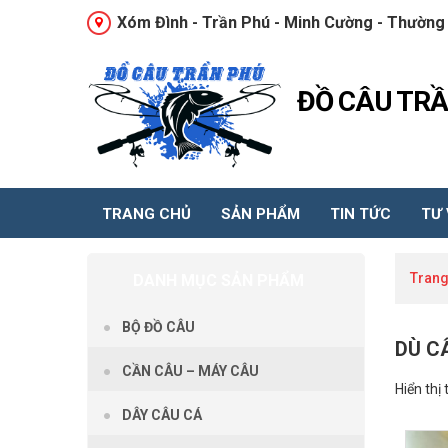
Xóm Đình - Trần Phú - Minh Cường - Thường 
ĐỒ CÂU TR
TRANG CHỦ
SẢN PHẨM
TIN TỨC
TƯ
Trang
DANH MỤC SẢN PHẨM
BỘ ĐỒ CÂU
DÙ C
CẦN CÂU – MÁY CÂU
Hiển thị 
DÂY CÂU CÁ