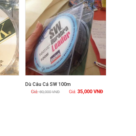
Dù Câu Cá SW 100m
35,000
VNĐ
80,000
VNĐ
Xem chi tiết