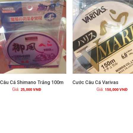
Câu Cá Shimano Trắng 100m
Cước Câu Cá Varivas
25,000
VNĐ
150,000
VNĐ
Xem chi tiết
Xem chi tiết