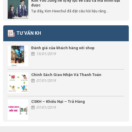
Kim Yoo Jung hé lộ kỷ lục về câu cá mà mình đạt
được
Tại đây, Kim Heechul đã đặt câu hỏi liệu rằng...
TƯ VẤN KH
Đánh giá của khách hàng với shop
15/01/2019
Chính Sách Giao Nhận Và Thanh Toán
07/01/2019
CSKH – Khiếu Nại – Trả Hàng
07/01/2019