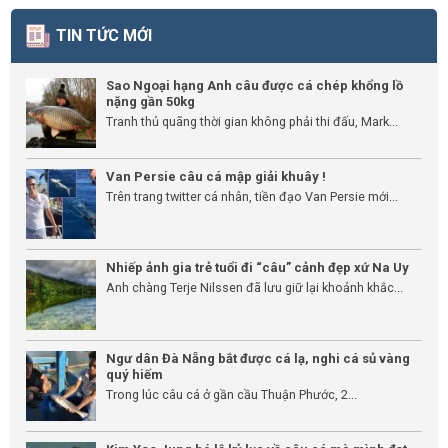
TIN TỨC MỚI
Sao Ngoại hạng Anh câu được cá chép khổng lồ
nặng gần 50kg
Tranh thủ quãng thời gian không phải thi đấu, Mark...
Van Persie câu cá mập giải khuây !
Trên trang twitter cá nhân, tiền đạo Van Persie mới...
Nhiếp ảnh gia trẻ tuổi đi “câu” cảnh đẹp xứ Na Uy
Anh chàng Terje Nilssen đã lưu giữ lại khoảnh khắc...
Ngư dân Đà Nẵng bắt được cá lạ, nghi cá sủ vàng
quý hiếm
Trong lúc câu cá ở gần cầu Thuận Phước, 2...