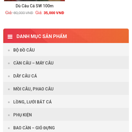
Dù Câu Cá SW 100m
80,000
VNĐ
35,000
VNĐ
Xem chi tiết
DANH MỤC SẢN PHẨM
BỘ ĐỒ CÂU
CẦN CÂU – MÁY CÂU
DÂY CÂU CÁ
MỒI CÂU, PHAO CÂU
LỒNG, LƯỚI BẮT CÁ
PHỤ KIỆN
BAO CẦN – GIỎ ĐỰNG