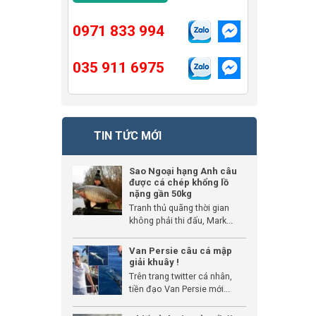
0971 833 994
035 911 6975
TIN TỨC MỚI
Sao Ngoại hạng Anh câu
được cá chép khổng lồ
nặng gần 50kg
Tranh thủ quãng thời gian
không phải thi đấu, Mark...
Van Persie câu cá mập
giải khuây !
Trên trang twitter cá nhân,
tiền đạo Van Persie mới...