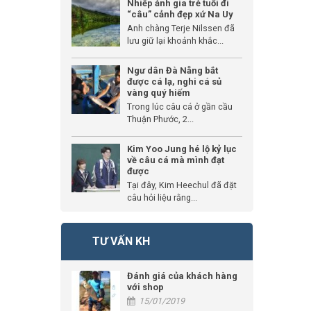
Nhiếp ảnh gia trẻ tuổi đi
“câu” cảnh đẹp xứ Na Uy
Anh chàng Terje Nilssen đã
lưu giữ lại khoảnh khắc...
Ngư dân Đà Nẵng bắt
được cá lạ, nghi cá sủ
vàng quý hiếm
Trong lúc câu cá ở gần cầu
Thuận Phước, 2...
Kim Yoo Jung hé lộ kỷ lục
về câu cá mà mình đạt
được
Tại đây, Kim Heechul đã đặt
câu hỏi liệu rằng...
TƯ VẤN KH
Đánh giá của khách hàng
với shop
15/01/2019