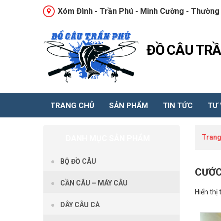
Xóm Đình - Trần Phú - Minh Cường - Thường 
ĐỒ CÂU TR
TRANG CHỦ
SẢN PHẨM
TIN TỨC
TƯ
Trang
DANH MỤC SẢN PHẨM
BỘ ĐỒ CÂU
CƯỚC
CẦN CÂU – MÁY CÂU
Hiển thị 
DÂY CÂU CÁ