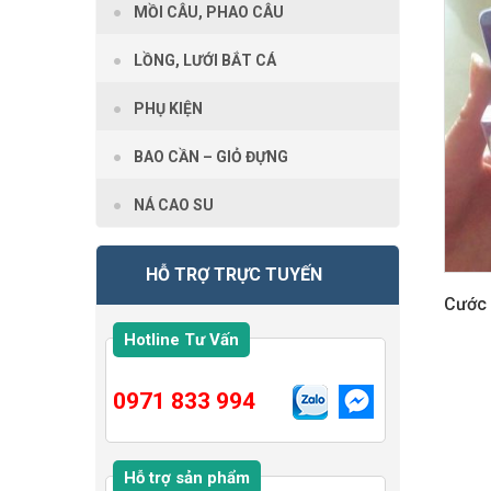
MỒI CÂU, PHAO CÂU
LỒNG, LƯỚI BẮT CÁ
PHỤ KIỆN
BAO CẦN – GIỎ ĐỰNG
NÁ CAO SU
HỖ TRỢ TRỰC TUYẾN
Cước 
Hotline Tư Vấn
0971 833 994
Hỗ trợ sản phẩm