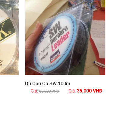
Dù Câu Cá SW 100m
35,000
VNĐ
80,000
VNĐ
Xem chi tiết