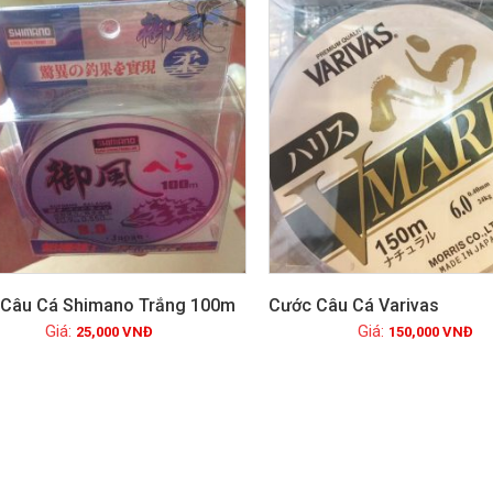
Câu Cá Shimano Trắng 100m
Cước Câu Cá Varivas
25,000
VNĐ
150,000
VNĐ
Xem chi tiết
Xem chi tiết