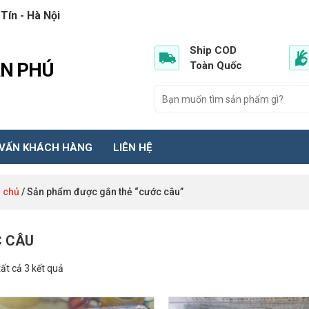
Tín - Hà Nội
Ship COD
ẦN PHÚ
Toàn Quốc
 VẤN KHÁCH HÀNG
LIÊN HỆ
 chủ
/ Sản phẩm được gắn thẻ “cước câu”
 CÂU
tất cả 3 kết quả