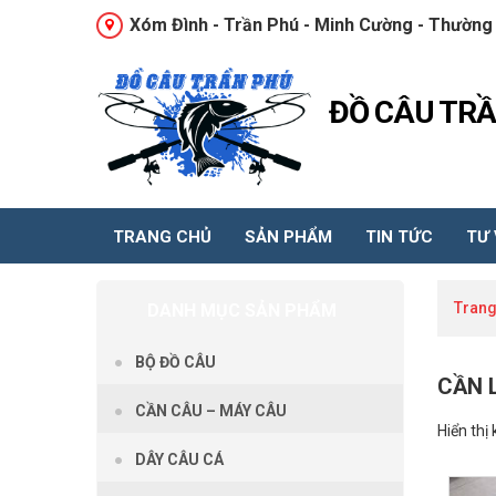
Xóm Đình - Trần Phú - Minh Cường - Thường 
ĐỒ CÂU TR
TRANG CHỦ
SẢN PHẨM
TIN TỨC
TƯ
Trang
DANH MỤC SẢN PHẨM
BỘ ĐỒ CÂU
CẦN 
CẦN CÂU – MÁY CÂU
Hiển thị
DÂY CÂU CÁ