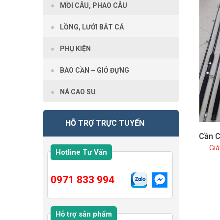
MỒI CÂU, PHAO CÂU
LỒNG, LƯỚI BẮT CÁ
PHỤ KIỆN
BAO CẦN – GIỎ ĐỰNG
NÁ CAO SU
HỖ TRỢ TRỰC TUYẾN
Cần C
Hotline Tư Vấn
0971 833 994
Hỗ trợ sản phẩm