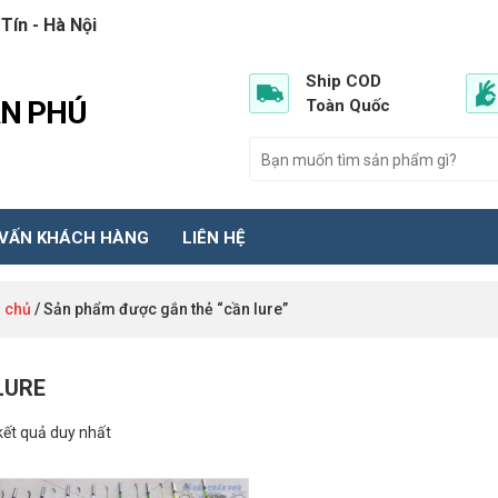
Tín - Hà Nội
Ship COD
ẦN PHÚ
Toàn Quốc
 VẤN KHÁCH HÀNG
LIÊN HỆ
 chủ
/ Sản phẩm được gắn thẻ “cần lure”
LURE
 kết quả duy nhất