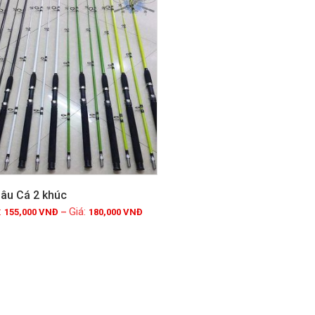
âu Cá 2 khúc
155,000
VNĐ
–
180,000
VNĐ
Xem chi tiết