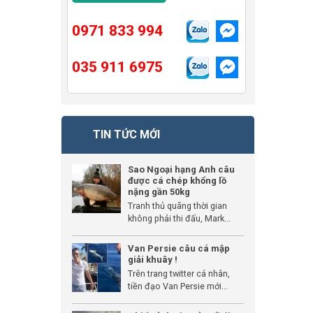
0971 833 994
035 911 6975
TIN TỨC MỚI
Sao Ngoại hạng Anh câu
được cá chép khổng lồ
nặng gần 50kg
Tranh thủ quãng thời gian
không phải thi đấu, Mark...
Van Persie câu cá mập
giải khuây !
Trên trang twitter cá nhân,
tiền đạo Van Persie mới...