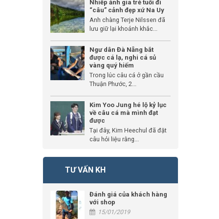
Nhiếp ảnh gia trẻ tuổi đi
“câu” cảnh đẹp xứ Na Uy
Anh chàng Terje Nilssen đã
lưu giữ lại khoảnh khắc...
Ngư dân Đà Nẵng bắt
được cá lạ, nghi cá sủ
vàng quý hiếm
Trong lúc câu cá ở gần cầu
Thuận Phước, 2...
Kim Yoo Jung hé lộ kỷ lục
về câu cá mà mình đạt
được
Tại đây, Kim Heechul đã đặt
câu hỏi liệu rằng...
TƯ VẤN KH
Đánh giá của khách hàng
với shop
15/01/2019