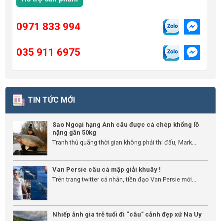
0971 833 994
035 911 6975
TIN TỨC MỚI
Sao Ngoại hạng Anh câu được cá chép khổng lồ
nặng gần 50kg
Tranh thủ quãng thời gian không phải thi đấu, Mark...
Van Persie câu cá mập giải khuây !
Trên trang twitter cá nhân, tiền đạo Van Persie mới...
Nhiếp ảnh gia trẻ tuổi đi “câu” cảnh đẹp xứ Na Uy