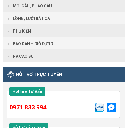
MỒI CÂU, PHAO CÂU
LỒNG, LƯỚI BẮT CÁ
PHỤ KIỆN
BAO CẦN – GIỎ ĐỰNG
NÁ CAO SU
HỖ TRỢ TRỰC TUYẾN
Hotline Tư Vấn
0971 833 994
Hỗ trợ sản phẩm