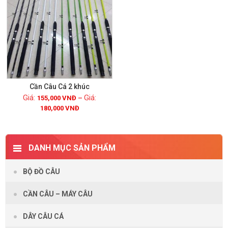
Cần Câu Cá 2 khúc
155,000
VNĐ
–
180,000
VNĐ
Xem chi tiết
DANH MỤC SẢN PHẨM
BỘ ĐỒ CÂU
CẦN CÂU – MÁY CÂU
DÂY CÂU CÁ