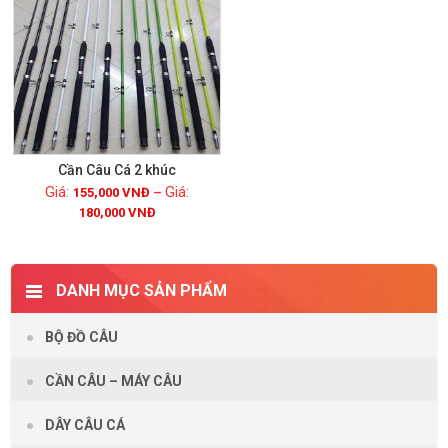
Cần Câu Cá 2 khúc
155,000
VNĐ
–
180,000
VNĐ
Xem chi tiết
DANH MỤC SẢN PHẨM
BỘ ĐỒ CÂU
CẦN CÂU – MÁY CÂU
DÂY CÂU CÁ