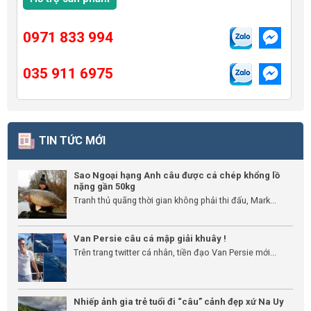
0971 833 994
035 911 6975
TIN TỨC MỚI
Sao Ngoại hạng Anh câu được cá chép khổng lồ
nặng gần 50kg
Tranh thủ quãng thời gian không phải thi đấu, Mark...
Van Persie câu cá mập giải khuây !
Trên trang twitter cá nhân, tiền đạo Van Persie mới...
Nhiếp ảnh gia trẻ tuổi đi “câu” cảnh đẹp xứ Na Uy