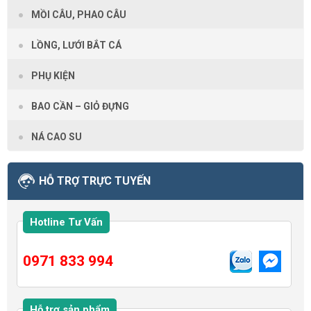
MỒI CÂU, PHAO CÂU
LỒNG, LƯỚI BẮT CÁ
PHỤ KIỆN
BAO CẦN – GIỎ ĐỰNG
NÁ CAO SU
HỖ TRỢ TRỰC TUYẾN
Hotline Tư Vấn
0971 833 994
Hỗ trợ sản phẩm