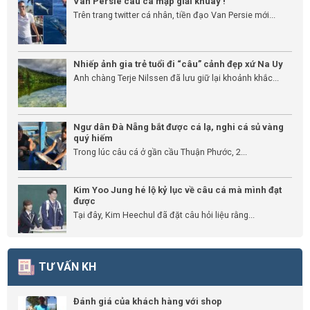
Van Persie câu cá mập giải khuây !
Trên trang twitter cá nhân, tiền đạo Van Persie mới...
Nhiếp ảnh gia trẻ tuổi đi “câu” cảnh đẹp xứ Na Uy
Anh chàng Terje Nilssen đã lưu giữ lại khoảnh khắc...
Ngư dân Đà Nẵng bắt được cá lạ, nghi cá sủ vàng
quý hiếm
Trong lúc câu cá ở gần cầu Thuận Phước, 2...
Kim Yoo Jung hé lộ kỷ lục về câu cá mà mình đạt
được
Tại đây, Kim Heechul đã đặt câu hỏi liệu rằng...
TƯ VẤN KH
Đánh giá của khách hàng với shop