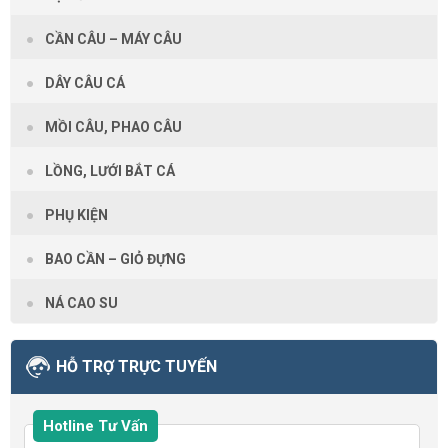
CẦN CÂU – MÁY CÂU
DÂY CÂU CÁ
MỒI CÂU, PHAO CÂU
LỒNG, LƯỚI BẮT CÁ
PHỤ KIỆN
BAO CẦN – GIỎ ĐỰNG
NÁ CAO SU
HỖ TRỢ TRỰC TUYẾN
Hotline Tư Vấn