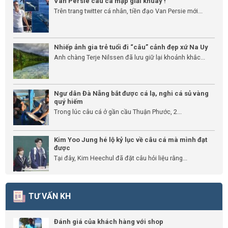
Van Persie câu cá mập giải khuây !
Trên trang twitter cá nhân, tiền đạo Van Persie mới...
Nhiếp ảnh gia trẻ tuổi đi “câu” cảnh đẹp xứ Na Uy
Anh chàng Terje Nilssen đã lưu giữ lại khoảnh khắc...
Ngư dân Đà Nẵng bắt được cá lạ, nghi cá sủ vàng
quý hiếm
Trong lúc câu cá ở gần cầu Thuận Phước, 2...
Kim Yoo Jung hé lộ kỷ lục về câu cá mà mình đạt
được
Tại đây, Kim Heechul đã đặt câu hỏi liệu rằng...
TƯ VẤN KH
Đánh giá của khách hàng với shop