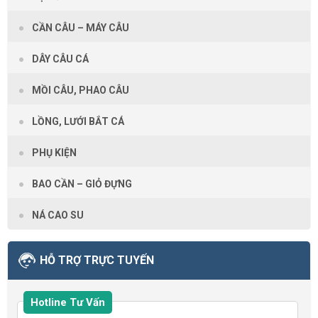
CẦN CÂU – MÁY CÂU
DÂY CÂU CÁ
MỒI CÂU, PHAO CÂU
LỒNG, LƯỚI BẮT CÁ
PHỤ KIỆN
BAO CẦN – GIỎ ĐỰNG
NÁ CAO SU
HỖ TRỢ TRỰC TUYẾN
Hotline Tư Vấn