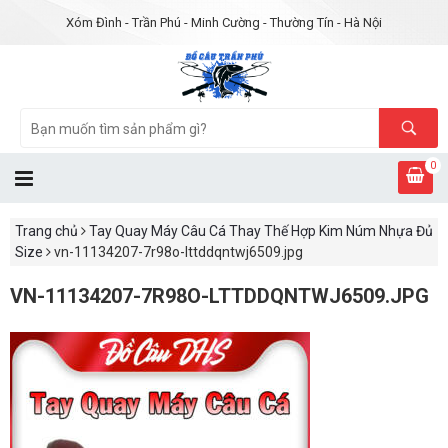
Xóm Đình - Trần Phú - Minh Cường - Thường Tín - Hà Nội
0
Trang chủ
Tay Quay Máy Câu Cá Thay Thế Hợp Kim Núm Nhựa Đủ
Size
vn-11134207-7r98o-lttddqntwj6509.jpg
VN-11134207-7R98O-LTTDDQNTWJ6509.JPG