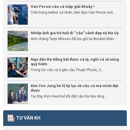
Van Persie câu cá mập giải khuây !
Trên trang twitter cá nhân, tiền đạo Van Persie mới...
Nhiếp ảnh gia trẻ tuổi đi “câu” cảnh đẹp xứ Na Uy
Anh chàng Terje Nilssen đã lưu giữ lại khoảnh khắc...
Ngư dân Đà Nẵng bắt được cá lạ, nghi cá sủ vàng
quý hiếm
Trong lúc câu cá ở gần cầu Thuận Phước, 2...
Kim Yoo Jung hé lộ kỷ lục về câu cá mà mình đạt
được
Tại đây, Kim Heechul đã đặt câu hỏi liệu rằng...
TƯ VẤN KH