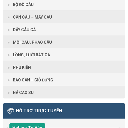
BỘ ĐỒ CÂU
CẦN CÂU – MÁY CÂU
DÂY CÂU CÁ
MỒI CÂU, PHAO CÂU
LỒNG, LƯỚI BẮT CÁ
PHỤ KIỆN
BAO CẦN – GIỎ ĐỰNG
NÁ CAO SU
HỖ TRỢ TRỰC TUYẾN
Hotline Tư Vấn