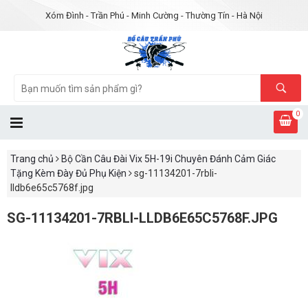
Xóm Đình - Trần Phú - Minh Cường - Thường Tín - Hà Nội
0
Trang chủ
Bộ Cần Câu Đài Vix 5H-19i Chuyên Đánh Cảm Giác
Tặng Kèm Đày Đủ Phụ Kiện
sg-11134201-7rbli-
lldb6e65c5768f.jpg
SG-11134201-7RBLI-LLDB6E65C5768F.JPG