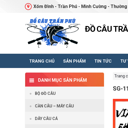
Xóm Đình - Trần Phú - Minh Cường - Thường 
ĐỒ CÂU TR
TRANG CHỦ
SẢN PHẨM
TIN TỨC
TƯ
Trang 
DANH MỤC SẢN PHẨM
SG-1
BỘ ĐỒ CÂU
CẦN CÂU – MÁY CÂU
DÂY CÂU CÁ