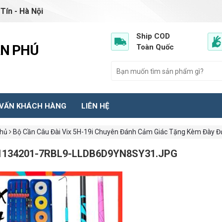
Tín - Hà Nội
Ship COD
ẦN PHÚ
Toàn Quốc
 VẤN KHÁCH HÀNG
LIÊN HỆ
chủ
Bộ Cần Câu Đài Vix 5H-19i Chuyên Đánh Cảm Giác Tặng Kèm Đày Đ
1134201-7RBL9-LLDB6D9YN8SY31.JPG