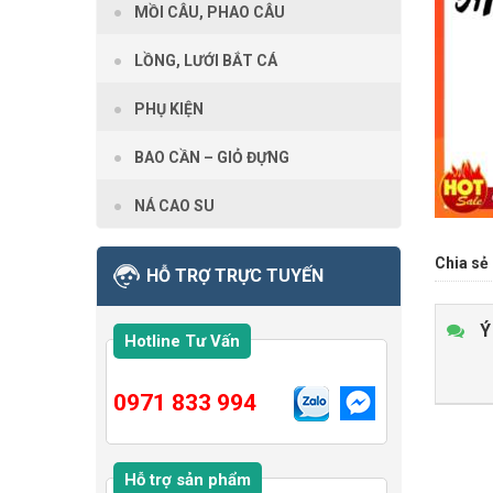
MỒI CÂU, PHAO CÂU
LỒNG, LƯỚI BẮT CÁ
PHỤ KIỆN
BAO CẦN – GIỎ ĐỰNG
NÁ CAO SU
Chia sẻ 
HỖ TRỢ TRỰC TUYẾN
Ý
Hotline Tư Vấn
0971 833 994
Hỗ trợ sản phẩm