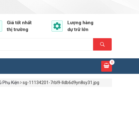
Giá tốt nhất
Lượng hàng
thị trường
dự trữ lớn
0
ủ Phụ Kiện
sg-11134201-7rbl9-lldb6d9yn8sy31.jpg