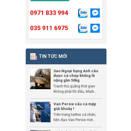
0971 833 994
035 911 6975
TIN TỨC MỚI
Sao Ngoại hạng Anh câu
được cá chép khổng lồ
nặng gần 50kg
Tranh thủ quãng thời gian
không phải thi đấu, Mark...
Van Persie câu cá mập
giải khuây !
Trên trang twitter cá nhân,
tiền đạo Van Persie mới...