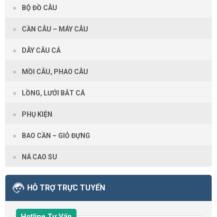
BỘ ĐỒ CÂU
CẦN CÂU – MÁY CÂU
DÂY CÂU CÁ
MỒI CÂU, PHAO CÂU
LỒNG, LƯỚI BẮT CÁ
PHỤ KIỆN
BAO CẦN – GIỎ ĐỰNG
NÁ CAO SU
HỖ TRỢ TRỰC TUYẾN
Hotline Tư Vấn