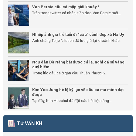
Van Persie câu cá mập giải khuây !
Trên trang twitter cá nhân, tiền đạo Van Persie mới...
Nhiếp ảnh gia trẻ tuổi đi “câu” cảnh đẹp xứ Na Uy
Anh chàng Terje Nilssen đã lưu giữ lại khoảnh khắc...
Ngư dân Đà Nẵng bắt được cá lạ, nghi cá sủ vàng
quý hiếm
Trong lúc câu cá ở gần cầu Thuận Phước, 2...
Kim Yoo Jung hé lộ kỷ lục về câu cá mà mình đạt
được
Tại đây, Kim Heechul đã đặt câu hỏi liệu rằng...
TƯ VẤN KH