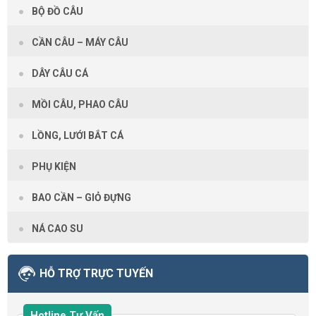
BỘ ĐỒ CÂU
CẦN CÂU – MÁY CÂU
DÂY CÂU CÁ
MỒI CÂU, PHAO CÂU
LỒNG, LƯỚI BẮT CÁ
PHỤ KIỆN
BAO CẦN – GIỎ ĐỰNG
NÁ CAO SU
HỖ TRỢ TRỰC TUYẾN
Hotline Tư Vấn