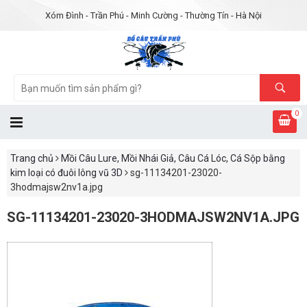
Xóm Đình - Trần Phú - Minh Cường - Thường Tín - Hà Nội
0
Trang chủ
Mồi Câu Lure, Mồi Nhái Giả, Câu Cá Lóc, Cá Sộp bằng
kim loại có đuôi lông vũ 3D
sg-11134201-23020-
3hodmajsw2nv1a.jpg
SG-11134201-23020-3HODMAJSW2NV1A.JPG