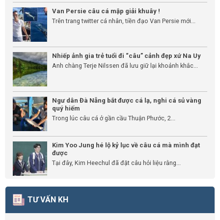
Van Persie câu cá mập giải khuây !
Trên trang twitter cá nhân, tiền đạo Van Persie mới...
Nhiếp ảnh gia trẻ tuổi đi “câu” cảnh đẹp xứ Na Uy
Anh chàng Terje Nilssen đã lưu giữ lại khoảnh khắc...
Ngư dân Đà Nẵng bắt được cá lạ, nghi cá sủ vàng
quý hiếm
Trong lúc câu cá ở gần cầu Thuận Phước, 2...
Kim Yoo Jung hé lộ kỷ lục về câu cá mà mình đạt
được
Tại đây, Kim Heechul đã đặt câu hỏi liệu rằng...
TƯ VẤN KH