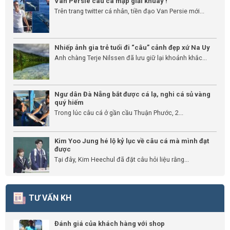
Van Persie câu cá mập giải khuây !
Trên trang twitter cá nhân, tiền đạo Van Persie mới...
Nhiếp ảnh gia trẻ tuổi đi “câu” cảnh đẹp xứ Na Uy
Anh chàng Terje Nilssen đã lưu giữ lại khoảnh khắc...
Ngư dân Đà Nẵng bắt được cá lạ, nghi cá sủ vàng
quý hiếm
Trong lúc câu cá ở gần cầu Thuận Phước, 2...
Kim Yoo Jung hé lộ kỷ lục về câu cá mà mình đạt
được
Tại đây, Kim Heechul đã đặt câu hỏi liệu rằng...
TƯ VẤN KH
Đánh giá của khách hàng với shop