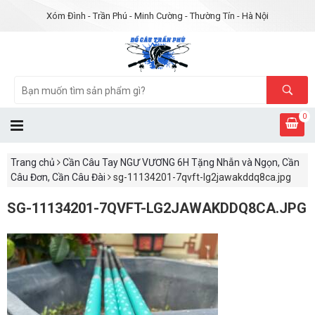
Xóm Đình - Trần Phú - Minh Cường - Thường Tín - Hà Nội
0
Trang chủ
Cần Câu Tay NGƯ VƯƠNG 6H Tặng Nhẫn và Ngọn, Cần
Câu Đơn, Cần Câu Đài
sg-11134201-7qvft-lg2jawakddq8ca.jpg
SG-11134201-7QVFT-LG2JAWAKDDQ8CA.JPG