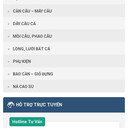
CẦN CÂU – MÁY CÂU
DÂY CÂU CÁ
MỒI CÂU, PHAO CÂU
LỒNG, LƯỚI BẮT CÁ
PHỤ KIỆN
BAO CẦN – GIỎ ĐỰNG
NÁ CAO SU
HỖ TRỢ TRỰC TUYẾN
Hotline Tư Vấn