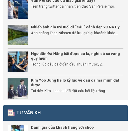
Van Persie câu cá mập giải khuây !
Trên trang twitter cá nhân, tiền đạo Van Persie mới...
Nhiếp ảnh gia trẻ tuổi đi “câu” cảnh đẹp xứ Na Uy
Anh chàng Terje Nilssen đã lưu giữ lại khoảnh khắc...
Ngư dân Đà Nẵng bắt được cá lạ, nghi cá sủ vàng
quý hiếm
Trong lúc câu cá ở gần cầu Thuận Phước, 2...
Kim Yoo Jung hé lộ kỷ lục về câu cá mà mình đạt
được
Tại đây, Kim Heechul đã đặt câu hỏi liệu rằng...
TƯ VẤN KH
Đánh giá của khách hàng với shop