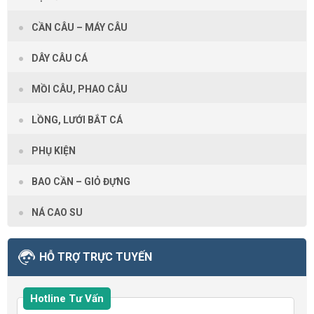
CẦN CÂU – MÁY CÂU
DÂY CÂU CÁ
MỒI CÂU, PHAO CÂU
LỒNG, LƯỚI BẮT CÁ
PHỤ KIỆN
BAO CẦN – GIỎ ĐỰNG
NÁ CAO SU
HỖ TRỢ TRỰC TUYẾN
Hotline Tư Vấn