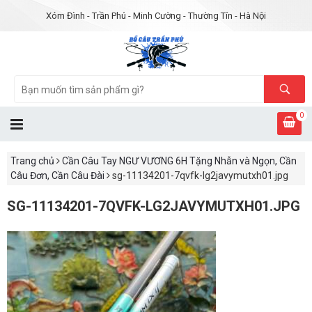
Xóm Đình - Trần Phú - Minh Cường - Thường Tín - Hà Nội
0
Trang chủ
Cần Câu Tay NGƯ VƯƠNG 6H Tặng Nhẫn và Ngọn, Cần
Câu Đơn, Cần Câu Đài
sg-11134201-7qvfk-lg2javymutxh01.jpg
SG-11134201-7QVFK-LG2JAVYMUTXH01.JPG