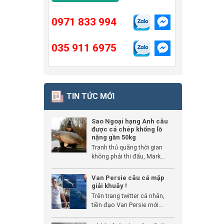
0971 833 994
035 911 6975
TIN TỨC MỚI
Sao Ngoại hạng Anh câu
được cá chép khổng lồ
nặng gần 50kg
Tranh thủ quãng thời gian
không phải thi đấu, Mark...
Van Persie câu cá mập
giải khuây !
Trên trang twitter cá nhân,
tiền đạo Van Persie mới...