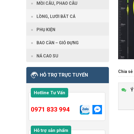
MỒI CÂU, PHAO CÂU
LỒNG, LƯỚI BẮT CÁ
PHỤ KIỆN
BAO CẦN – GIỎ ĐỰNG
NÁ CAO SU
Chia sẻ 
HỖ TRỢ TRỰC TUYẾN
Ý
Hotline Tư Vấn
0971 833 994
Hỗ trợ sản phẩm