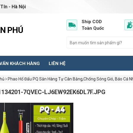
Tín - Hà Nội
Ship COD
ẦN PHÚ
Toàn Quốc
 VẤN KHÁCH HÀNG
LIÊN HỆ
chủ
Phao Hố Đấu PQ Săn Hàng Tự Cân Bằng,Chống Sóng Gió, Báo Cá N
1134201-7QVEC-LJ6EW92EK6DL7F.JPG