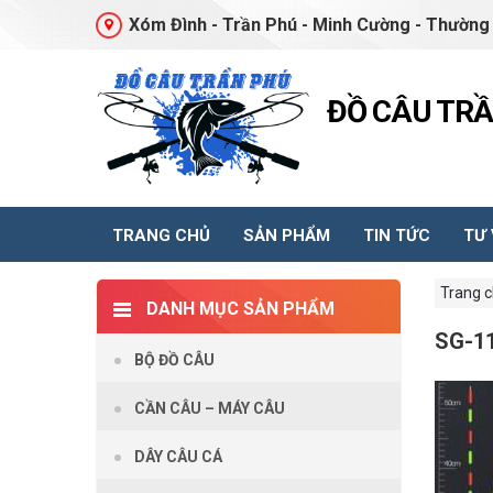
Xóm Đình - Trần Phú - Minh Cường - Thường 
ĐỒ CÂU TR
TRANG CHỦ
SẢN PHẨM
TIN TỨC
TƯ
Trang 
DANH MỤC SẢN PHẨM
SG-1
BỘ ĐỒ CÂU
CẦN CÂU – MÁY CÂU
DÂY CÂU CÁ