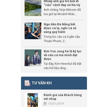
Nhiếp ảnh gia trẻ tuổi đi
“câu” cảnh đẹp xứ Na Uy
Anh chàng Terje Nilssen đã
lưu giữ lại khoảnh khắc...
Ngư dân Đà Nẵng bắt
được cá lạ, nghi cá sủ
vàng quý hiếm
Trong lúc câu cá ở gần cầu
Thuận Phước, 2...
Kim Yoo Jung hé lộ kỷ lục
về câu cá mà mình đạt
được
Tại đây, Kim Heechul đã đặt
câu hỏi liệu rằng...
TƯ VẤN KH
Đánh giá của khách hàng
với shop
15/01/2019