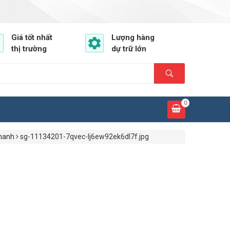
Giá tốt nhất
Lượng hàng
thị trường
dự trữ lớn
0
hanh
sg-11134201-7qvec-lj6ew92ek6dl7f.jpg