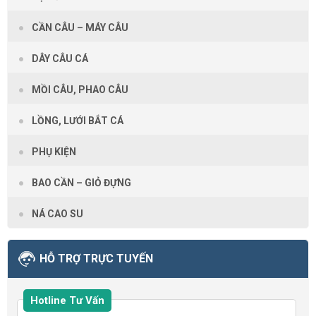
CẦN CÂU – MÁY CÂU
DÂY CÂU CÁ
MỒI CÂU, PHAO CÂU
LỒNG, LƯỚI BẮT CÁ
PHỤ KIỆN
BAO CẦN – GIỎ ĐỰNG
NÁ CAO SU
HỖ TRỢ TRỰC TUYẾN
Hotline Tư Vấn