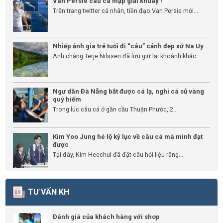
Van Persie câu cá mập giải khuây !
Trên trang twitter cá nhân, tiền đạo Van Persie mới...
Nhiếp ảnh gia trẻ tuổi đi “câu” cảnh đẹp xứ Na Uy
Anh chàng Terje Nilssen đã lưu giữ lại khoảnh khắc...
Ngư dân Đà Nẵng bắt được cá lạ, nghi cá sủ vàng
quý hiếm
Trong lúc câu cá ở gần cầu Thuận Phước, 2...
Kim Yoo Jung hé lộ kỷ lục về câu cá mà mình đạt
được
Tại đây, Kim Heechul đã đặt câu hỏi liệu rằng...
TƯ VẤN KH
Đánh giá của khách hàng với shop