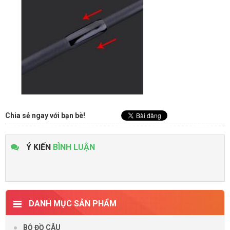
Chia sẻ ngay với bạn bè!
Ý KIẾN
BÌNH LUẬN
DANH MỤC SẢN PHẨM
BỘ ĐỒ CÂU