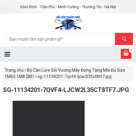
Xóm Đình - Trần Phú - Minh Cường - Thường Tín - Hà Nội
0
Trang chủ
Bộ Cần Lure Sói Vương Máy Đứng Tặng Mồi Đủ Size
1M65 1M8 2M1
sg-11134201-7qvf4-ljcw2l35ct8tf7.jpg
SG-11134201-7QVF4-LJCW2L35CT8TF7.JPG