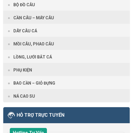
BỘ ĐỒ CÂU
CẦN CÂU – MÁY CÂU
DÂY CÂU CÁ
MỒI CÂU, PHAO CÂU
LỒNG, LƯỚI BẮT CÁ
PHỤ KIỆN
BAO CẦN – GIỎ ĐỰNG
NÁ CAO SU
HỖ TRỢ TRỰC TUYẾN
Hotline Tư Vấn