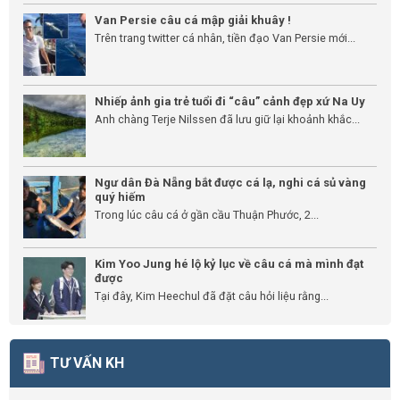
Van Persie câu cá mập giải khuây !
Trên trang twitter cá nhân, tiền đạo Van Persie mới...
Nhiếp ảnh gia trẻ tuổi đi “câu” cảnh đẹp xứ Na Uy
Anh chàng Terje Nilssen đã lưu giữ lại khoảnh khắc...
Ngư dân Đà Nẵng bắt được cá lạ, nghi cá sủ vàng
quý hiếm
Trong lúc câu cá ở gần cầu Thuận Phước, 2...
Kim Yoo Jung hé lộ kỷ lục về câu cá mà mình đạt
được
Tại đây, Kim Heechul đã đặt câu hỏi liệu rằng...
TƯ VẤN KH