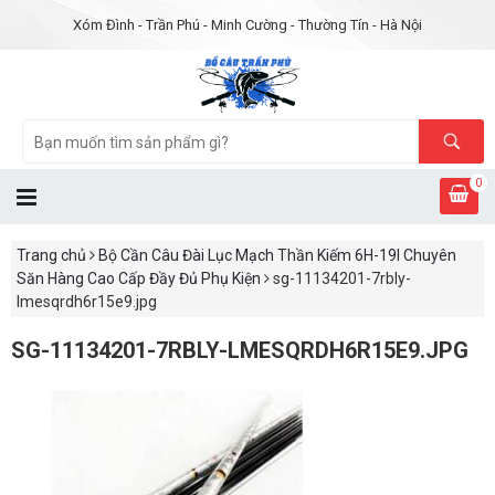
Xóm Đình - Trần Phú - Minh Cường - Thường Tín - Hà Nội
0
Trang chủ
Bộ Cần Câu Đài Lục Mạch Thần Kiếm 6H-19I Chuyên
Săn Hàng Cao Cấp Đầy Đủ Phụ Kiện
sg-11134201-7rbly-
lmesqrdh6r15e9.jpg
SG-11134201-7RBLY-LMESQRDH6R15E9.JPG