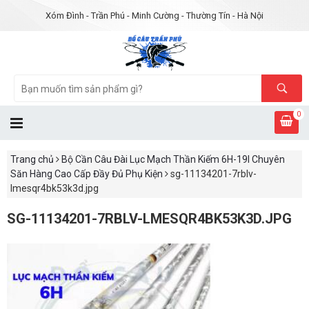
Xóm Đình - Trần Phú - Minh Cường - Thường Tín - Hà Nội
0
Trang chủ
Bộ Cần Câu Đài Lục Mạch Thần Kiếm 6H-19I Chuyên
Săn Hàng Cao Cấp Đầy Đủ Phụ Kiện
sg-11134201-7rblv-
lmesqr4bk53k3d.jpg
SG-11134201-7RBLV-LMESQR4BK53K3D.JPG