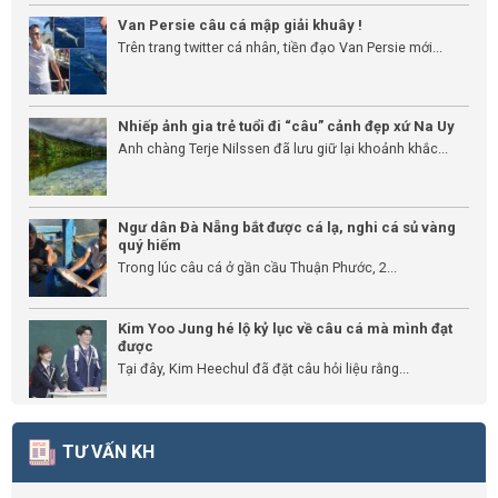
Van Persie câu cá mập giải khuây !
Trên trang twitter cá nhân, tiền đạo Van Persie mới...
Nhiếp ảnh gia trẻ tuổi đi “câu” cảnh đẹp xứ Na Uy
Anh chàng Terje Nilssen đã lưu giữ lại khoảnh khắc...
Ngư dân Đà Nẵng bắt được cá lạ, nghi cá sủ vàng
quý hiếm
Trong lúc câu cá ở gần cầu Thuận Phước, 2...
Kim Yoo Jung hé lộ kỷ lục về câu cá mà mình đạt
được
Tại đây, Kim Heechul đã đặt câu hỏi liệu rằng...
TƯ VẤN KH