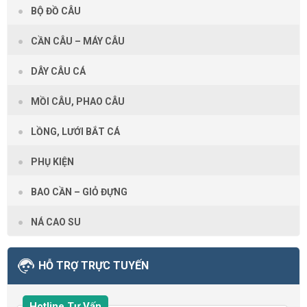
BỘ ĐỒ CÂU
CẦN CÂU – MÁY CÂU
DÂY CÂU CÁ
MỒI CÂU, PHAO CÂU
LỒNG, LƯỚI BẮT CÁ
PHỤ KIỆN
BAO CẦN – GIỎ ĐỰNG
NÁ CAO SU
HỖ TRỢ TRỰC TUYẾN
Hotline Tư Vấn