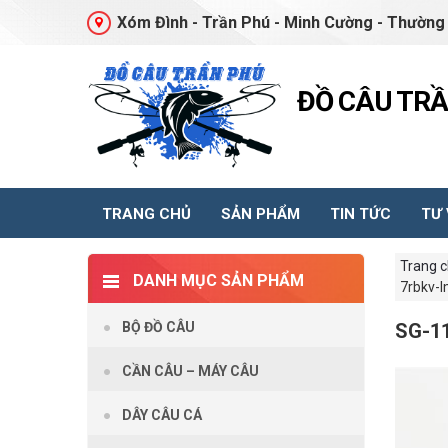
Xóm Đình - Trần Phú - Minh Cường - Thường 
ĐỒ CÂU TR
TRANG CHỦ
SẢN PHẨM
TIN TỨC
TƯ
Trang 
DANH MỤC SẢN PHẨM
7rbkv-l
BỘ ĐỒ CÂU
SG-1
CẦN CÂU – MÁY CÂU
DÂY CÂU CÁ