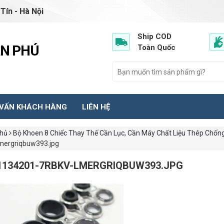
Tín - Hà Nội
Ship COD
ẦN PHÚ
Toàn Quốc
 VẤN KHÁCH HÀNG
LIÊN HỆ
chủ
Bộ Khoen 8 Chiếc Thay Thế Cần Lục, Cần Máy Chất Liệu Thép Chốn
mergriqbuw393.jpg
1134201-7RBKV-LMERGRIQBUW393.JPG