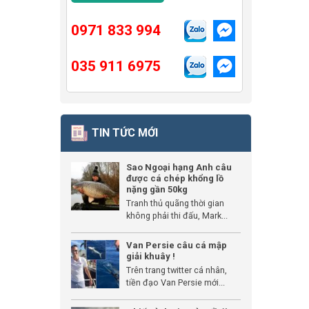
0971 833 994
035 911 6975
TIN TỨC MỚI
Sao Ngoại hạng Anh câu
được cá chép khổng lồ
nặng gần 50kg
Tranh thủ quãng thời gian
không phải thi đấu, Mark...
Van Persie câu cá mập
giải khuây !
Trên trang twitter cá nhân,
tiền đạo Van Persie mới...