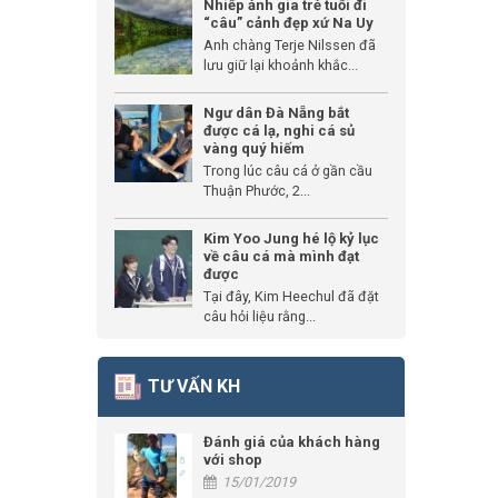
Nhiếp ảnh gia trẻ tuổi đi
“câu” cảnh đẹp xứ Na Uy
Anh chàng Terje Nilssen đã
lưu giữ lại khoảnh khắc...
Ngư dân Đà Nẵng bắt
được cá lạ, nghi cá sủ
vàng quý hiếm
Trong lúc câu cá ở gần cầu
Thuận Phước, 2...
Kim Yoo Jung hé lộ kỷ lục
về câu cá mà mình đạt
được
Tại đây, Kim Heechul đã đặt
câu hỏi liệu rằng...
TƯ VẤN KH
Đánh giá của khách hàng
với shop
15/01/2019