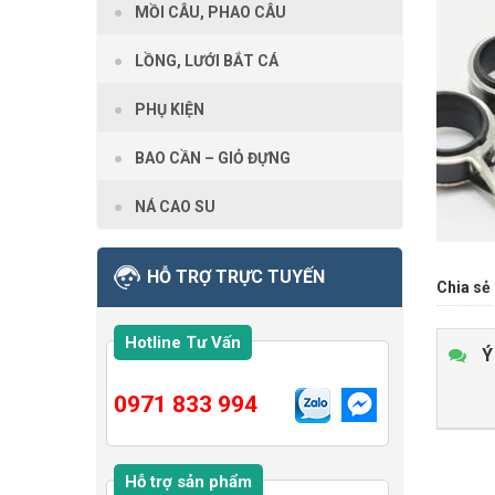
MỒI CÂU, PHAO CÂU
LỒNG, LƯỚI BẮT CÁ
PHỤ KIỆN
BAO CẦN – GIỎ ĐỰNG
NÁ CAO SU
HỖ TRỢ TRỰC TUYẾN
Chia sẻ 
Hotline Tư Vấn
Ý
0971 833 994
Hỗ trợ sản phẩm