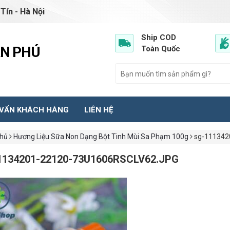
Tín - Hà Nội
Ship COD
ẦN PHÚ
Toàn Quốc
 VẤN KHÁCH HÀNG
LIÊN HỆ
chủ
Hương Liệu Sữa Non Dạng Bột Tinh Mùi Sa Phạm 100g
sg-111342
1134201-22120-73U1606RSCLV62.JPG