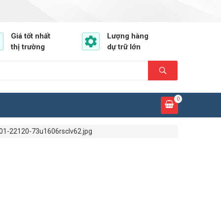
Giá tốt nhất
Lượng hàng
thị trường
dự trữ lớn
0
01-22120-73u1606rsclv62.jpg