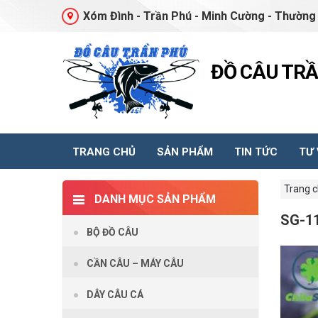
Xóm Đình - Trần Phú - Minh Cường - Thường 
ĐỒ CÂU TR
TRANG CHỦ
SẢN PHẨM
TIN TỨC
TƯ
Trang 
DANH MỤC SẢN PHẨM
SG-1
BỘ ĐỒ CÂU
CẦN CÂU – MÁY CÂU
DÂY CÂU CÁ