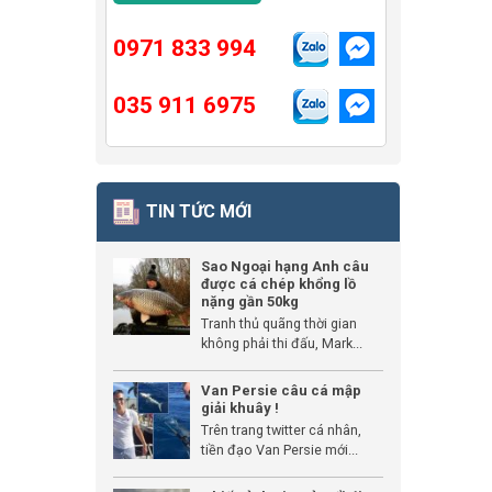
0971 833 994
035 911 6975
TIN TỨC MỚI
Sao Ngoại hạng Anh câu
được cá chép khổng lồ
nặng gần 50kg
Tranh thủ quãng thời gian
không phải thi đấu, Mark...
Van Persie câu cá mập
giải khuây !
Trên trang twitter cá nhân,
tiền đạo Van Persie mới...