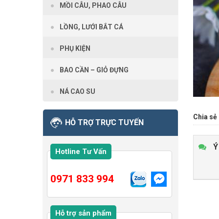
MỒI CÂU, PHAO CÂU
LỒNG, LƯỚI BẮT CÁ
PHỤ KIỆN
BAO CẦN – GIỎ ĐỰNG
NÁ CAO SU
Chia sẻ 
HỖ TRỢ TRỰC TUYẾN
Ý
Hotline Tư Vấn
0971 833 994
Hỗ trợ sản phẩm