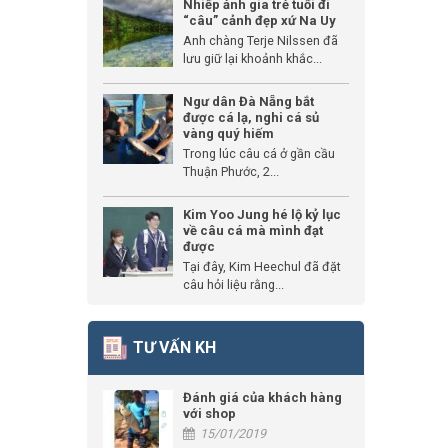
Nhiếp ảnh gia trẻ tuổi đi
“câu” cảnh đẹp xứ Na Uy
Anh chàng Terje Nilssen đã
lưu giữ lại khoảnh khắc...
Ngư dân Đà Nẵng bắt
được cá lạ, nghi cá sủ
vàng quý hiếm
Trong lúc câu cá ở gần cầu
Thuận Phước, 2...
Kim Yoo Jung hé lộ kỷ lục
về câu cá mà mình đạt
được
Tại đây, Kim Heechul đã đặt
câu hỏi liệu rằng...
TƯ VẤN KH
Đánh giá của khách hàng
với shop
15/01/2019