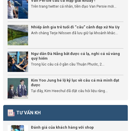
Van Persie câu cá mập giải khuây !
Trên trang twitter cá nhân, tiền đạo Van Persie mới...
Nhiếp ảnh gia trẻ tuổi đi “câu” cảnh đẹp xứ Na Uy
Anh chàng Terje Nilssen đã lưu giữ lại khoảnh khắc...
Ngư dân Đà Nẵng bắt được cá lạ, nghi cá sủ vàng
quý hiếm
Trong lúc câu cá ở gần cầu Thuận Phước, 2...
Kim Yoo Jung hé lộ kỷ lục về câu cá mà mình đạt
được
Tại đây, Kim Heechul đã đặt câu hỏi liệu rằng...
TƯ VẤN KH
Đánh giá của khách hàng với shop