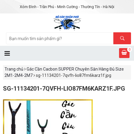
Xóm Đình - Trần Phú - Minh Cường - Thường Tín - Hà Nội
0
Trang chủ
Gác Cần Cacbon SUPPER Chuyên Săn Hàng Đủ Size
2M1-2M4-2M7
sg-11134201-7qvfh-lio87fm6karz1f.jpg
SG-11134201-7QVFH-LIO87FM6KARZ1F.JPG