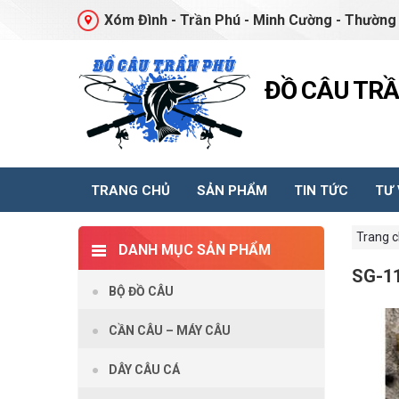
Xóm Đình - Trần Phú - Minh Cường - Thường 
ĐỒ CÂU TR
TRANG CHỦ
SẢN PHẨM
TIN TỨC
TƯ
Trang 
DANH MỤC SẢN PHẨM
SG-1
BỘ ĐỒ CÂU
CẦN CÂU – MÁY CÂU
DÂY CÂU CÁ