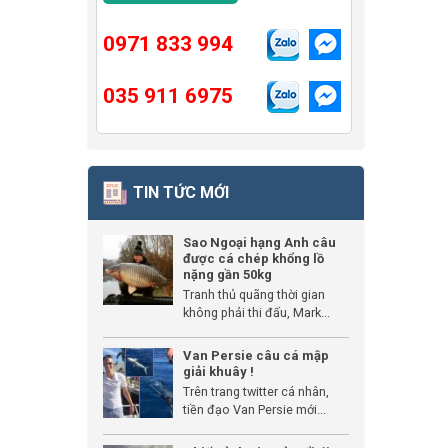
0971 833 994
035 911 6975
TIN TỨC MỚI
Sao Ngoại hạng Anh câu
được cá chép khổng lồ
nặng gần 50kg
Tranh thủ quãng thời gian
không phải thi đấu, Mark...
Van Persie câu cá mập
giải khuây !
Trên trang twitter cá nhân,
tiền đạo Van Persie mới...