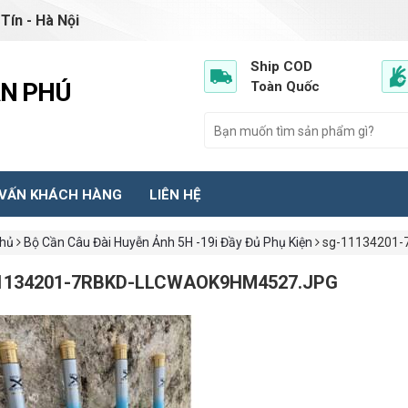
Tín - Hà Nội
Ship COD
ẦN PHÚ
Toàn Quốc
 VẤN KHÁCH HÀNG
LIÊN HỆ
chủ
Bộ Cần Câu Đài Huyễn Ảnh 5H -19i Đầy Đủ Phụ Kiện
sg-11134201-7
1134201-7RBKD-LLCWAOK9HM4527.JPG