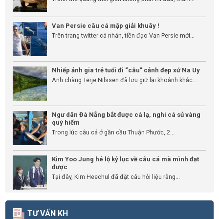
Van Persie câu cá mập giải khuây !
Trên trang twitter cá nhân, tiền đạo Van Persie mới...
Nhiếp ảnh gia trẻ tuổi đi “câu” cảnh đẹp xứ Na Uy
Anh chàng Terje Nilssen đã lưu giữ lại khoảnh khắc...
Ngư dân Đà Nẵng bắt được cá lạ, nghi cá sủ vàng
quý hiếm
Trong lúc câu cá ở gần cầu Thuận Phước, 2...
Kim Yoo Jung hé lộ kỷ lục về câu cá mà mình đạt
được
Tại đây, Kim Heechul đã đặt câu hỏi liệu rằng...
TƯ VẤN KH