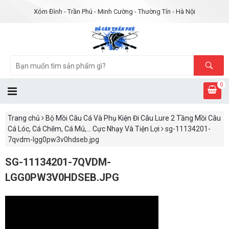
Xóm Đình - Trần Phú - Minh Cường - Thường Tín - Hà Nội
0
Trang chủ
Bộ Mồi Câu Cá Và Phụ Kiện Đi Câu Lure 2 Tầng Mồi Câu
Cá Lóc, Cá Chẽm, Cá Mú,... Cực Nhạy Và Tiện Lợi
sg-11134201-
7qvdm-lgg0pw3v0hdseb.jpg
SG-11134201-7QVDM-
LGG0PW3V0HDSEB.JPG