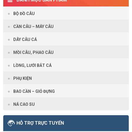
BỘ ĐỒ CÂU
CẦN CÂU – MÁY CÂU
DÂY CÂU CÁ
MỒI CÂU, PHAO CÂU
LỒNG, LƯỚI BẮT CÁ
PHỤ KIỆN
BAO CẦN – GIỎ ĐỰNG
NÁ CAO SU
HỖ TRỢ TRỰC TUYẾN