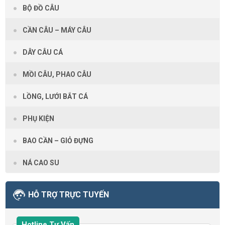
BỘ ĐỒ CÂU
CẦN CÂU – MÁY CÂU
DÂY CÂU CÁ
MỒI CÂU, PHAO CÂU
LỒNG, LƯỚI BẮT CÁ
PHỤ KIỆN
BAO CẦN – GIỎ ĐỰNG
NÁ CAO SU
HỖ TRỢ TRỰC TUYẾN
Hotline Tư Vấn