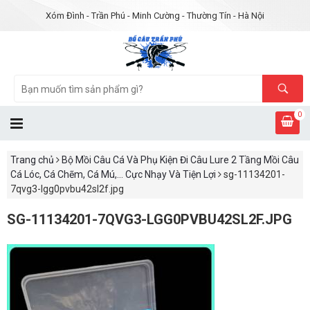
Xóm Đình - Trần Phú - Minh Cường - Thường Tín - Hà Nội
0
Trang chủ
Bộ Mồi Câu Cá Và Phụ Kiện Đi Câu Lure 2 Tầng Mồi Câu
Cá Lóc, Cá Chẽm, Cá Mú,... Cực Nhạy Và Tiện Lợi
sg-11134201-
7qvg3-lgg0pvbu42sl2f.jpg
SG-11134201-7QVG3-LGG0PVBU42SL2F.JPG