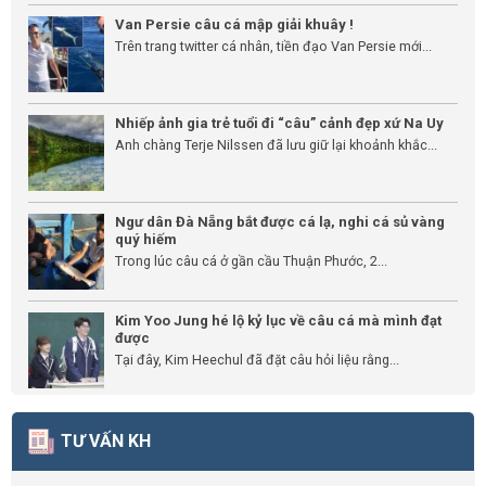
Van Persie câu cá mập giải khuây !
Trên trang twitter cá nhân, tiền đạo Van Persie mới...
Nhiếp ảnh gia trẻ tuổi đi “câu” cảnh đẹp xứ Na Uy
Anh chàng Terje Nilssen đã lưu giữ lại khoảnh khắc...
Ngư dân Đà Nẵng bắt được cá lạ, nghi cá sủ vàng
quý hiếm
Trong lúc câu cá ở gần cầu Thuận Phước, 2...
Kim Yoo Jung hé lộ kỷ lục về câu cá mà mình đạt
được
Tại đây, Kim Heechul đã đặt câu hỏi liệu rằng...
TƯ VẤN KH