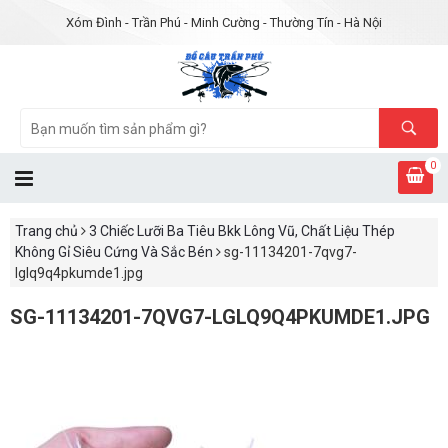
Xóm Đình - Trần Phú - Minh Cường - Thường Tín - Hà Nội
0
Trang chủ
3 Chiếc Lưỡi Ba Tiêu Bkk Lông Vũ, Chất Liệu Thép
Không Gỉ Siêu Cứng Và Sắc Bén
sg-11134201-7qvg7-
lglq9q4pkumde1.jpg
SG-11134201-7QVG7-LGLQ9Q4PKUMDE1.JPG