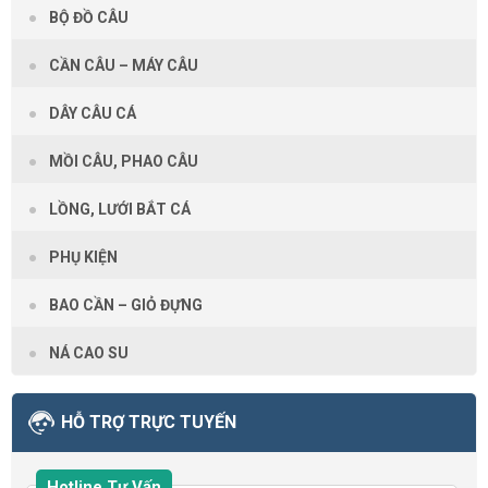
BỘ ĐỒ CÂU
CẦN CÂU – MÁY CÂU
DÂY CÂU CÁ
MỒI CÂU, PHAO CÂU
LỒNG, LƯỚI BẮT CÁ
PHỤ KIỆN
BAO CẦN – GIỎ ĐỰNG
NÁ CAO SU
HỖ TRỢ TRỰC TUYẾN
Hotline Tư Vấn