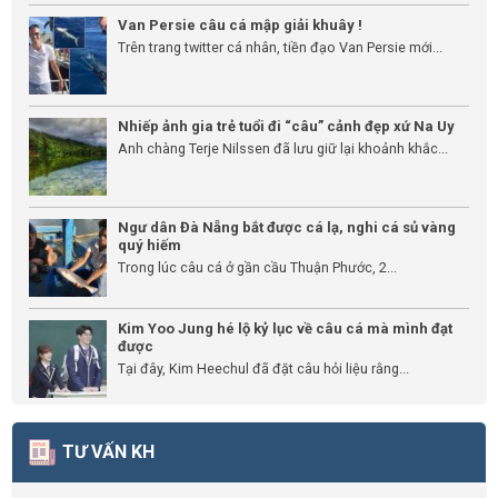
Van Persie câu cá mập giải khuây !
Trên trang twitter cá nhân, tiền đạo Van Persie mới...
Nhiếp ảnh gia trẻ tuổi đi “câu” cảnh đẹp xứ Na Uy
Anh chàng Terje Nilssen đã lưu giữ lại khoảnh khắc...
Ngư dân Đà Nẵng bắt được cá lạ, nghi cá sủ vàng
quý hiếm
Trong lúc câu cá ở gần cầu Thuận Phước, 2...
Kim Yoo Jung hé lộ kỷ lục về câu cá mà mình đạt
được
Tại đây, Kim Heechul đã đặt câu hỏi liệu rằng...
TƯ VẤN KH