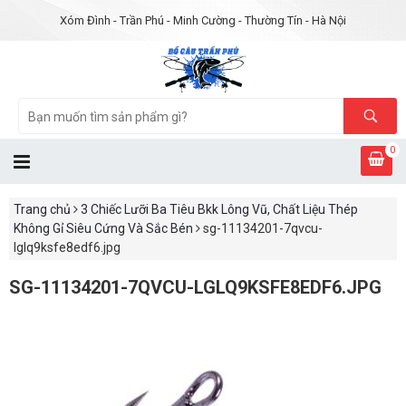
Xóm Đình - Trần Phú - Minh Cường - Thường Tín - Hà Nội
0
Trang chủ
3 Chiếc Lưỡi Ba Tiêu Bkk Lông Vũ, Chất Liệu Thép
Không Gỉ Siêu Cứng Và Sắc Bén
sg-11134201-7qvcu-
lglq9ksfe8edf6.jpg
SG-11134201-7QVCU-LGLQ9KSFE8EDF6.JPG