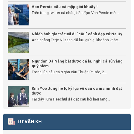
Van Persie câu cá mập giải khuây !
Trên trang twitter cá nhân, tiền đạo Van Persie mới...
Nhiếp ảnh gia trẻ tuổi đi “câu” cảnh đẹp xứ Na Uy
Anh chàng Terje Nilssen đã lưu giữ lại khoảnh khắc...
Ngư dân Đà Nẵng bắt được cá lạ, nghi cá sủ vàng
quý hiếm
Trong lúc câu cá ở gần cầu Thuận Phước, 2...
Kim Yoo Jung hé lộ kỷ lục về câu cá mà mình đạt
được
Tại đây, Kim Heechul đã đặt câu hỏi liệu rằng...
TƯ VẤN KH