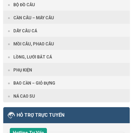
BỘ ĐỒ CÂU
CẦN CÂU – MÁY CÂU
DÂY CÂU CÁ
MỒI CÂU, PHAO CÂU
LỒNG, LƯỚI BẮT CÁ
PHỤ KIỆN
BAO CẦN – GIỎ ĐỰNG
NÁ CAO SU
HỖ TRỢ TRỰC TUYẾN
Hotline Tư Vấn