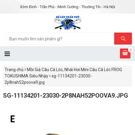
Xóm Đình - Trần Phú - Minh Cường - Thường Tín - Hà Nội
0
Trang chủ
Mồi Giả Câu Cá Lóc, Nhái Hơi Mini Câu Cá Lóc FROG
TOKUSHIMA Siêu Nhậy
sg-11134201-23030-
2p8nah52poova9.jpg
SG-11134201-23030-2P8NAH52POOVA9.JPG