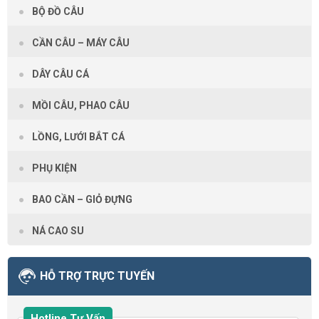
BỘ ĐỒ CÂU
CẦN CÂU – MÁY CÂU
DÂY CÂU CÁ
MỒI CÂU, PHAO CÂU
LỒNG, LƯỚI BẮT CÁ
PHỤ KIỆN
BAO CẦN – GIỎ ĐỰNG
NÁ CAO SU
HỖ TRỢ TRỰC TUYẾN
Hotline Tư Vấn