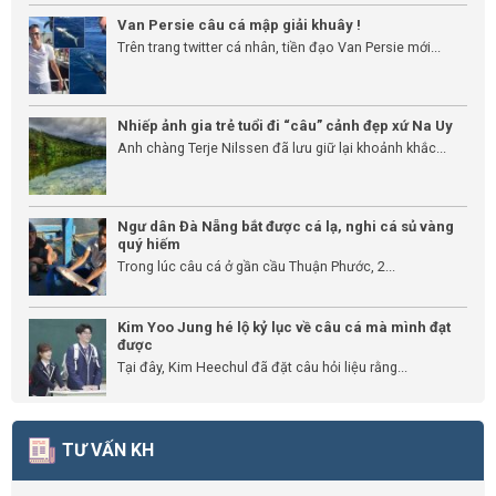
Van Persie câu cá mập giải khuây !
Trên trang twitter cá nhân, tiền đạo Van Persie mới...
Nhiếp ảnh gia trẻ tuổi đi “câu” cảnh đẹp xứ Na Uy
Anh chàng Terje Nilssen đã lưu giữ lại khoảnh khắc...
Ngư dân Đà Nẵng bắt được cá lạ, nghi cá sủ vàng
quý hiếm
Trong lúc câu cá ở gần cầu Thuận Phước, 2...
Kim Yoo Jung hé lộ kỷ lục về câu cá mà mình đạt
được
Tại đây, Kim Heechul đã đặt câu hỏi liệu rằng...
TƯ VẤN KH