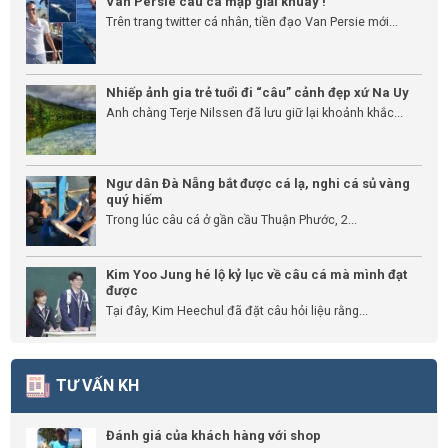
Van Persie câu cá mập giải khuây !
Trên trang twitter cá nhân, tiền đạo Van Persie mới...
Nhiếp ảnh gia trẻ tuổi đi “câu” cảnh đẹp xứ Na Uy
Anh chàng Terje Nilssen đã lưu giữ lại khoảnh khắc...
Ngư dân Đà Nẵng bắt được cá lạ, nghi cá sủ vàng
quý hiếm
Trong lúc câu cá ở gần cầu Thuận Phước, 2...
Kim Yoo Jung hé lộ kỷ lục về câu cá mà mình đạt
được
Tại đây, Kim Heechul đã đặt câu hỏi liệu rằng...
TƯ VẤN KH
Đánh giá của khách hàng với shop