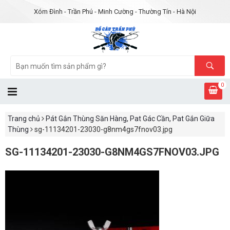
Xóm Đình - Trần Phú - Minh Cường - Thường Tín - Hà Nội
0
Trang chủ
Pát Gắn Thùng Săn Hàng, Pat Gác Cần, Pat Gắn Giữa
Thùng
sg-11134201-23030-g8nm4gs7fnov03.jpg
SG-11134201-23030-G8NM4GS7FNOV03.JPG