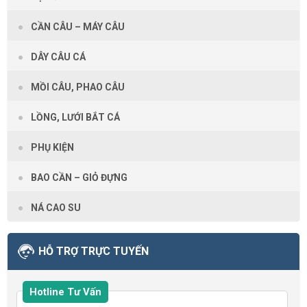
CẦN CÂU – MÁY CÂU
DÂY CÂU CÁ
MỒI CÂU, PHAO CÂU
LỒNG, LƯỚI BẮT CÁ
PHỤ KIỆN
BAO CẦN – GIỎ ĐỰNG
NÁ CAO SU
HỖ TRỢ TRỰC TUYẾN
Hotline Tư Vấn