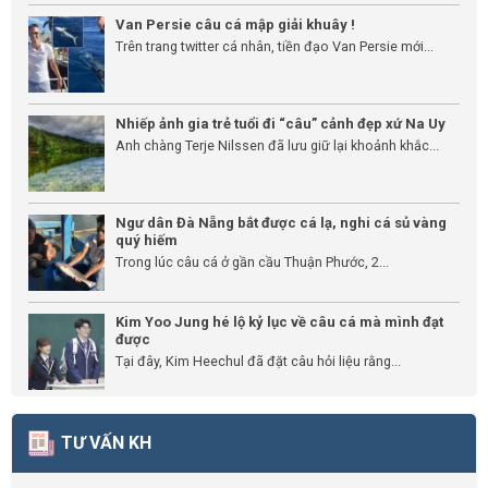
Van Persie câu cá mập giải khuây !
Trên trang twitter cá nhân, tiền đạo Van Persie mới...
Nhiếp ảnh gia trẻ tuổi đi “câu” cảnh đẹp xứ Na Uy
Anh chàng Terje Nilssen đã lưu giữ lại khoảnh khắc...
Ngư dân Đà Nẵng bắt được cá lạ, nghi cá sủ vàng
quý hiếm
Trong lúc câu cá ở gần cầu Thuận Phước, 2...
Kim Yoo Jung hé lộ kỷ lục về câu cá mà mình đạt
được
Tại đây, Kim Heechul đã đặt câu hỏi liệu rằng...
TƯ VẤN KH