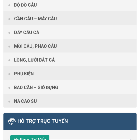
BỘ ĐỒ CÂU
CẦN CÂU – MÁY CÂU
DÂY CÂU CÁ
MỒI CÂU, PHAO CÂU
LỒNG, LƯỚI BẮT CÁ
PHỤ KIỆN
BAO CẦN – GIỎ ĐỰNG
NÁ CAO SU
HỖ TRỢ TRỰC TUYẾN
Hotline Tư Vấn