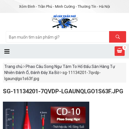
Xóm Đình - Trần Phú - Minh Cường - Thường Tín - Hà Nội
0
Trang chủ
Phao Câu Song Ngư Tăm To Hố Đấu Săn Hàng Tự
Nhiên Đánh Ổ, Đánh Đáy Xa Bờ
sg-11134201-7qvdp-
lgaunqlgo1s63f.jpg
SG-11134201-7QVDP-LGAUNQLGO1S63F.JPG