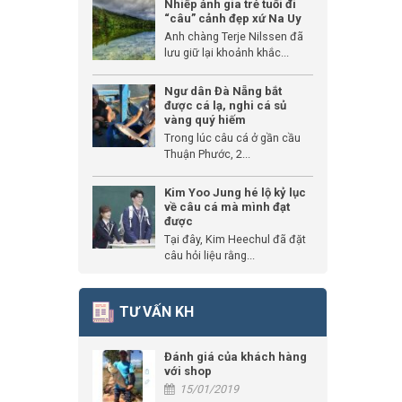
Nhiếp ảnh gia trẻ tuổi đi
“câu” cảnh đẹp xứ Na Uy
Anh chàng Terje Nilssen đã
lưu giữ lại khoảnh khắc...
Ngư dân Đà Nẵng bắt
được cá lạ, nghi cá sủ
vàng quý hiếm
Trong lúc câu cá ở gần cầu
Thuận Phước, 2...
Kim Yoo Jung hé lộ kỷ lục
về câu cá mà mình đạt
được
Tại đây, Kim Heechul đã đặt
câu hỏi liệu rằng...
TƯ VẤN KH
Đánh giá của khách hàng
với shop
15/01/2019