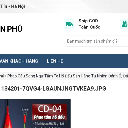
Tín - Hà Nội
Ship COD
ẦN PHÚ
Toàn Quốc
 VẤN KHÁCH HÀNG
LIÊN HỆ
chủ
Phao Câu Song Ngư Tăm To Hố Đấu Săn Hàng Tự Nhiên Đánh Ổ, Đá
1134201-7QVG4-LGAUNJNGTVKEA9.JPG