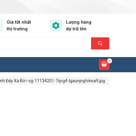
Giá tốt nhất
Lượng hàng
thị trường
dự trữ lớn
0
nh Đáy Xa Bờ
sg-11134201-7qvg4-lgaunjngtvkea9.jpg