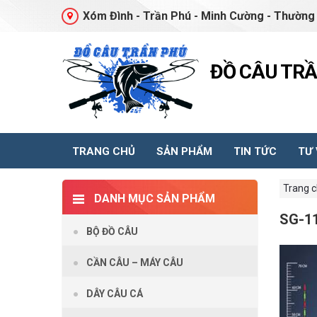
Xóm Đình - Trần Phú - Minh Cường - Thường 
ĐỒ CÂU TR
TRANG CHỦ
SẢN PHẨM
TIN TỨC
TƯ
Trang 
DANH MỤC SẢN PHẨM
SG-1
BỘ ĐỒ CÂU
CẦN CÂU – MÁY CÂU
DÂY CÂU CÁ