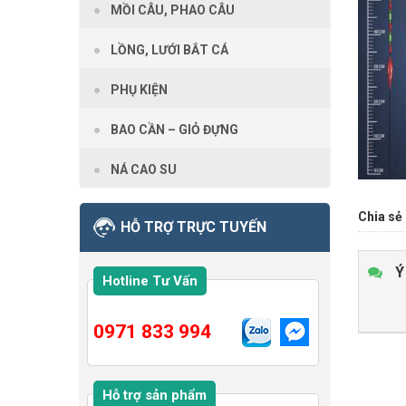
MỒI CÂU, PHAO CÂU
LỒNG, LƯỚI BẮT CÁ
PHỤ KIỆN
BAO CẦN – GIỎ ĐỰNG
NÁ CAO SU
Chia sẻ 
HỖ TRỢ TRỰC TUYẾN
Ý
Hotline Tư Vấn
0971 833 994
Hỗ trợ sản phẩm