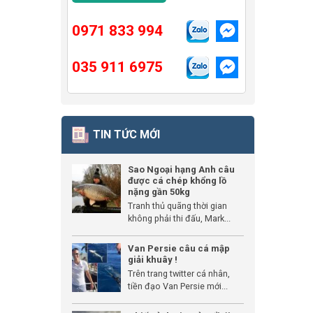
0971 833 994
035 911 6975
TIN TỨC MỚI
Sao Ngoại hạng Anh câu
được cá chép khổng lồ
nặng gần 50kg
Tranh thủ quãng thời gian
không phải thi đấu, Mark...
Van Persie câu cá mập
giải khuây !
Trên trang twitter cá nhân,
tiền đạo Van Persie mới...